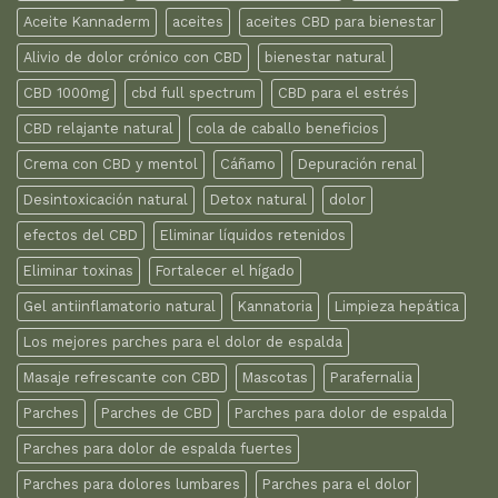
Aceite Kannaderm
aceites
aceites CBD para bienestar
Alivio de dolor crónico con CBD
bienestar natural
CBD 1000mg
cbd full spectrum
CBD para el estrés
CBD relajante natural
cola de caballo beneficios
Crema con CBD y mentol
Cáñamo
Depuración renal
Desintoxicación natural
Detox natural
dolor
efectos del CBD
Eliminar líquidos retenidos
Eliminar toxinas
Fortalecer el hígado
Gel antiinflamatorio natural
Kannatoria
Limpieza hepática
Los mejores parches para el dolor de espalda
Masaje refrescante con CBD
Mascotas
Parafernalia
Parches
Parches de CBD
Parches para dolor de espalda
Parches para dolor de espalda fuertes
Parches para dolores lumbares
Parches para el dolor