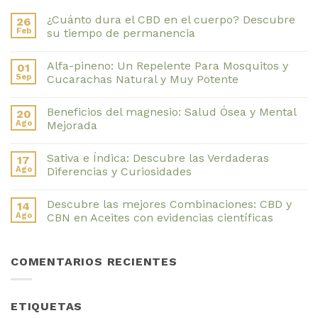
¿Cuánto dura el CBD en el cuerpo? Descubre
26
Feb
su tiempo de permanencia
No
hay
Alfa-pineno: Un Repelente Para Mosquitos y
01
comentarios
en
Sep
Cucarachas Natural y Muy Potente
¿Cuánto
dura
No
el
hay
Beneficios del magnesio: Salud Ósea y Mental
20
CBD
comentarios
en
en
Ago
Mejorada
el
Alfa-
cuerpo?
pineno:
No
Descubre
Un
hay
Sativa e Índica: Descubre las Verdaderas
17
su
Repelente
comentarios
tiempo
Para
en
Ago
Diferencias y Curiosidades
de
Mosquitos
Beneficios
permanencia
y
del
No
Cucarachas
magnesio:
hay
Descubre las mejores Combinaciones: CBD y
14
Natural
Salud
comentarios
y
Ósea
en
Ago
CBN en Aceites con evidencias científicas
Muy
y
Sativa
Potente
Mental
e
No
Mejorada
Índica:
hay
Descubre
comentarios
COMENTARIOS RECIENTES
las
en
Verdaderas
Descubre
Diferencias
las
y
mejores
Curiosidades
Combinaciones:
ETIQUETAS
CBD
y