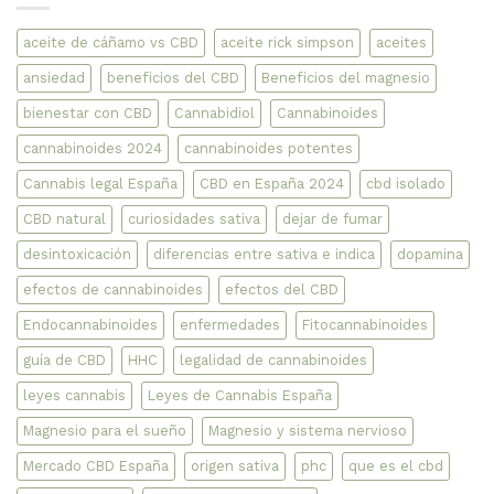
CBN
en
Aceites
aceite de cáñamo vs CBD
aceite rick simpson
aceites
con
evidencias
ansiedad
beneficios del CBD
Beneficios del magnesio
científicas
bienestar con CBD
Cannabidiol
Cannabinoides
cannabinoides 2024
cannabinoides potentes
Cannabis legal España
CBD en España 2024
cbd isolado
CBD natural
curiosidades sativa
dejar de fumar
desintoxicación
diferencias entre sativa e indica
dopamina
efectos de cannabinoides
efectos del CBD
Endocannabinoides
enfermedades
Fitocannabinoides
guía de CBD
HHC
legalidad de cannabinoides
leyes cannabis
Leyes de Cannabis España
Magnesio para el sueño
Magnesio y sistema nervioso
Mercado CBD España
origen sativa
phc
que es el cbd