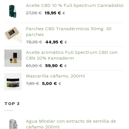
Aceite CBD 10 % Full Spectrum Cannabidiol
El
El
27,95
€
19,95
€
€
precio
precio
original
actual
Parches CBD Transdérmicos 50mg. 30
era:
es:
parches
27,95 €.
19,95 €.
El
El
78,95
€
44,95
€
€
precio
precio
Aceite aromático Full Spectrum CBD con
original
actual
CBN 20% Kannaderm
era:
es:
El
El
69,90
€
59,90
€
78,95 €.
44,95 €.
€
precio
precio
Mascarilla cáñamo, 200ml
original
actual
El
El
7,89
€
5,00
era:
€
es:
€
precio
precio
69,90 €.
59,90 €.
original
actual
era:
es:
TOP 3
7,89 €.
5,00 €.
Agua Micelar con extracto de semilla de
cáñamo 200ml