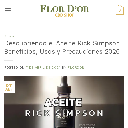
Saltar
al
0
contenido
BLOG
Descubriendo el Aceite Rick Simpson:
Beneficios, Usos y Precauciones 2026
POSTED ON
7 DE ABRIL DE 2024
BY
FLORDOR
07
Abr