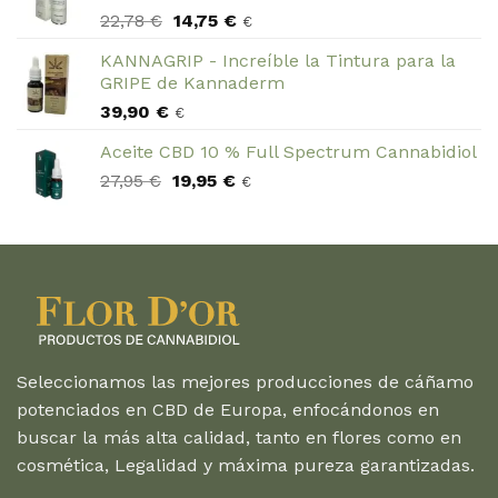
El
El
22,78
€
14,75
€
€
precio
precio
KANNAGRIP - Increíble la Tintura para la
original
actual
GRIPE de Kannaderm
era:
es:
39,90
€
22,78 €.
14,75 €.
€
Aceite CBD 10 % Full Spectrum Cannabidiol
El
El
27,95
€
19,95
€
€
precio
precio
original
actual
era:
es:
27,95 €.
19,95 €.
Seleccionamos las mejores producciones de cáñamo
potenciados en CBD de Europa, enfocándonos en
buscar la más alta calidad, tanto en flores como en
cosmética, Legalidad y máxima pureza garantizadas.