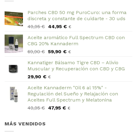
Parches CBD 50 mg PuroCuro: una forma
discreta y constante de cuidarte - 30 uds
El
El
49,95
€
44,95
€
€
precio
precio
Aceite aromático Full Spectrum CBD con
original
actual
CBG 20% Kannaderm
era:
es:
El
El
69,90
€
59,90
€
49,95 €.
44,95 €.
€
precio
precio
Kannatiger Bálsamo Tigre CBD – Alivio
original
actual
Muscular y Recuperación con CBD y CBG
era:
es:
29,90
€
69,90 €.
59,90 €.
€
Aceite Kannaderm "Oil 6 al 15%" -
Regulación del Sueño y Relajación con
Aceites Full Spectrum y Melatonina
El
El
49,95
€
47,95
€
€
precio
precio
original
actual
MÁS VENDIDOS
era:
es:
49,95 €.
47,95 €.