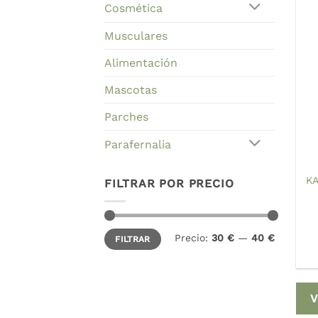
Cosmética
Musculares
Alimentación
Mascotas
Parches
Parafernalia
KA
FILTRAR POR PRECIO
Precio
Precio
Precio:
30 €
—
40 €
FILTRAR
mínimo
máximo
V