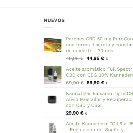
NUEVOS
Parches CBD 50 mg PuroCur
una forma discreta y consta
de cuidarte - 30 uds
El
El
49,95
€
44,95
€
€
precio
precio
Aceite aromático Full Spect
original
actual
CBD con CBG 20% Kannade
era:
es:
El
El
69,90
€
59,90
€
49,95 €.
44,95 €.
€
precio
precio
Kannatiger Bálsamo Tigre C
original
actual
Alivio Muscular y Recuperac
era:
es:
con CBD y CBG
69,90 €.
59,90 €.
29,90
€
€
Aceite Kannaderm "Oil 6 al 1
- Regulación del Sueño y