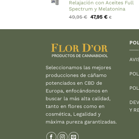
Relajación con Aceites Full
Spectrum y Melatonina
El
El
49,95
€
47,95
€
€
precio
precio
original
actual
era:
es:
49,95 €.
47,95 €.
POL
AVI
Seleccionamos las mejores
POL
producciones de cáñamo
potenciados en CBD de
POL
Europa, enfocándonos en
buscar la más alta calidad,
DEV
tanto en flores como en
Y R
cosmética, Legalidad y
máxima pureza garantizadas.