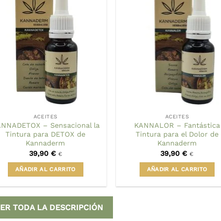
ACEITES
ACEITES
NNADETOX – Sensacional la
KANNALOR – Fantástica
Tintura para DETOX de
Tintura para el Dolor de
Kannaderm
Kannaderm
39,90
€
39,90
€
€
€
AÑADIR AL CARRITO
AÑADIR AL CARRITO
ER TODA LA DESCRIPCIÓN