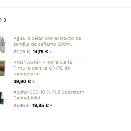
P 3
Agua Micelar con extracto de
semilla de cáñamo 200ml
El
El
22,78
€
14,75
€
€
precio
precio
KANNAGRIP - Increíble la
original
actual
Tintura para la GRIPE de
era:
es:
Kannaderm
22,78 €.
14,75 €.
39,90
€
€
Aceite CBD 10 % Full Spectrum
Cannabidiol
El
El
27,95
€
19,95
€
€
precio
precio
original
actual
era:
es:
27,95 €.
19,95 €.