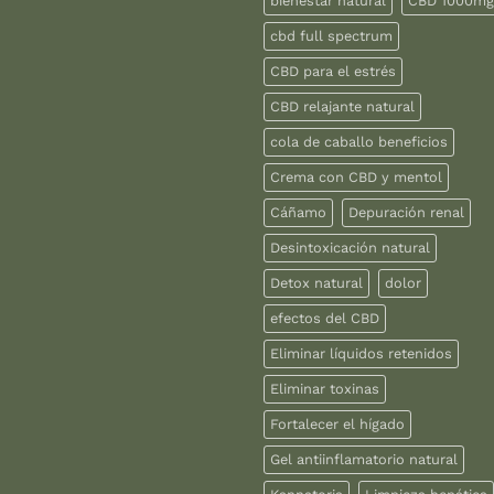
bienestar natural
CBD 1000mg
cbd full spectrum
CBD para el estrés
CBD relajante natural
cola de caballo beneficios
Crema con CBD y mentol
Cáñamo
Depuración renal
Desintoxicación natural
Detox natural
dolor
efectos del CBD
Eliminar líquidos retenidos
Eliminar toxinas
Fortalecer el hígado
Gel antiinflamatorio natural