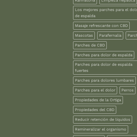
Kannatoria
Limpieza hepática
Los mejores parches para el dol
de espalda
Masaje refrescante con CBD
Mascotas
Parafernalia
Parc
Parches de CBD
Parches para dolor de espalda
Parches para dolor de espalda
fuertes
Parches para dolores lumbares
Parches para el dolor
Perros
Propiedades de la Ortiga
Propiedades del CBD
Reducir retención de líquidos
Remineralizar el organismo