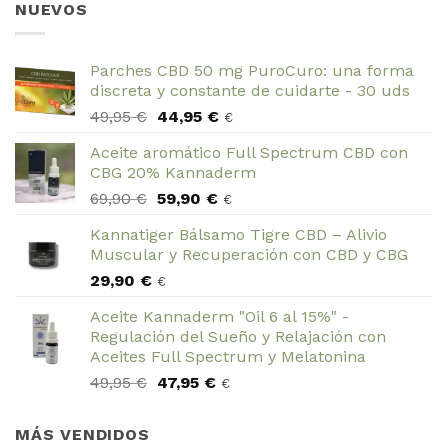
NUEVOS
Parches CBD 50 mg PuroCuro: una forma
discreta y constante de cuidarte - 30 uds
El
El
49,95
€
44,95
€
€
precio
precio
Aceite aromático Full Spectrum CBD con
original
actual
CBG 20% Kannaderm
era:
es:
El
El
69,90
€
59,90
€
49,95 €.
44,95 €.
€
precio
precio
Kannatiger Bálsamo Tigre CBD – Alivio
original
actual
Muscular y Recuperación con CBD y CBG
era:
es:
29,90
€
69,90 €.
59,90 €.
€
Aceite Kannaderm "Oil 6 al 15%" -
Regulación del Sueño y Relajación con
Aceites Full Spectrum y Melatonina
El
El
49,95
€
47,95
€
€
precio
precio
original
actual
MÁS VENDIDOS
era:
es: