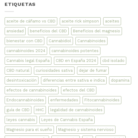
ETIQUETAS
CBD
y
CBN
en
Aceites
aceite de cáñamo vs CBD
aceite rick simpson
aceites
con
evidencias
ansiedad
beneficios del CBD
Beneficios del magnesio
científicas
bienestar con CBD
Cannabidiol
Cannabinoides
cannabinoides 2024
cannabinoides potentes
Cannabis legal España
CBD en España 2024
cbd isolado
CBD natural
curiosidades sativa
dejar de fumar
desintoxicación
diferencias entre sativa e indica
dopamina
efectos de cannabinoides
efectos del CBD
Endocannabinoides
enfermedades
Fitocannabinoides
guía de CBD
HHC
legalidad de cannabinoides
leyes cannabis
Leyes de Cannabis España
Magnesio para el sueño
Magnesio y sistema nervioso