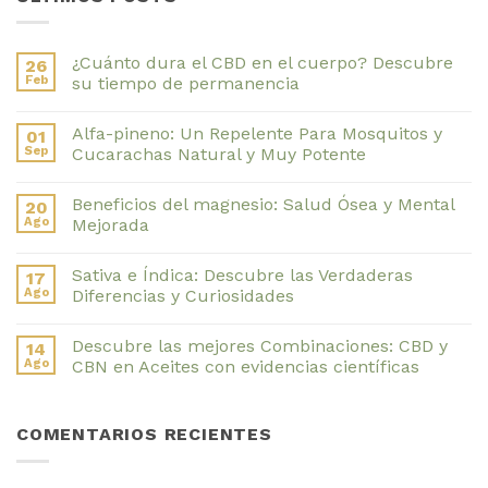
¿Cuánto dura el CBD en el cuerpo? Descubre
26
Feb
su tiempo de permanencia
No
hay
Alfa-pineno: Un Repelente Para Mosquitos y
01
comentarios
en
Sep
Cucarachas Natural y Muy Potente
¿Cuánto
dura
No
el
hay
Beneficios del magnesio: Salud Ósea y Mental
20
CBD
comentarios
en
en
Ago
Mejorada
el
Alfa-
cuerpo?
pineno:
No
Descubre
Un
hay
Sativa e Índica: Descubre las Verdaderas
17
su
Repelente
comentarios
tiempo
Para
en
Ago
Diferencias y Curiosidades
de
Mosquitos
Beneficios
permanencia
y
del
No
Cucarachas
magnesio:
hay
Descubre las mejores Combinaciones: CBD y
14
Natural
Salud
comentarios
y
Ósea
en
Ago
CBN en Aceites con evidencias científicas
Muy
y
Sativa
Potente
Mental
e
No
Mejorada
Índica:
hay
Descubre
comentarios
COMENTARIOS RECIENTES
las
en
Verdaderas
Descubre
Diferencias
las
y
mejores
Curiosidades
Combinaciones: