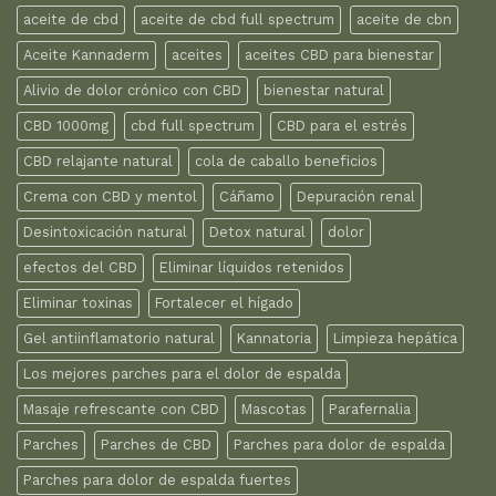
aceite de cbd
aceite de cbd full spectrum
aceite de cbn
Aceite Kannaderm
aceites
aceites CBD para bienestar
Alivio de dolor crónico con CBD
bienestar natural
CBD 1000mg
cbd full spectrum
CBD para el estrés
CBD relajante natural
cola de caballo beneficios
Crema con CBD y mentol
Cáñamo
Depuración renal
Desintoxicación natural
Detox natural
dolor
efectos del CBD
Eliminar líquidos retenidos
Eliminar toxinas
Fortalecer el hígado
Gel antiinflamatorio natural
Kannatoria
Limpieza hepática
Los mejores parches para el dolor de espalda
Masaje refrescante con CBD
Mascotas
Parafernalia
Parches
Parches de CBD
Parches para dolor de espalda
Parches para dolor de espalda fuertes