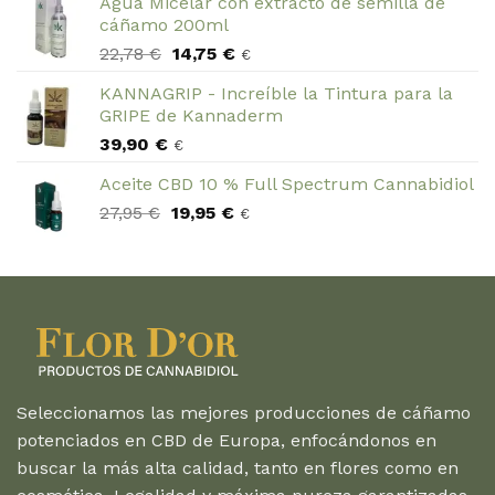
Agua Micelar con extracto de semilla de
cáñamo 200ml
El
El
22,78
€
14,75
€
€
precio
precio
KANNAGRIP - Increíble la Tintura para la
original
actual
GRIPE de Kannaderm
era:
es:
39,90
€
22,78 €.
14,75 €.
€
Aceite CBD 10 % Full Spectrum Cannabidiol
El
El
27,95
€
19,95
€
€
precio
precio
original
actual
era:
es:
27,95 €.
19,95 €.
Seleccionamos las mejores producciones de cáñamo
potenciados en CBD de Europa, enfocándonos en
buscar la más alta calidad, tanto en flores como en