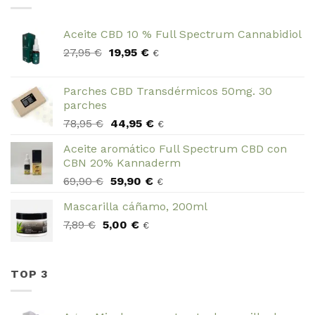
49,95 €.
47,95 €.
Aceite CBD 10 % Full Spectrum Cannabidiol
El
El
27,95
€
19,95
€
€
precio
precio
original
actual
Parches CBD Transdérmicos 50mg. 30
era:
es:
parches
27,95 €.
19,95 €.
El
El
78,95
€
44,95
€
€
precio
precio
Aceite aromático Full Spectrum CBD con
original
actual
CBN 20% Kannaderm
era:
es:
El
El
69,90
€
59,90
€
78,95 €.
44,95 €.
€
precio
precio
Mascarilla cáñamo, 200ml
original
actual
El
El
7,89
€
5,00
era:
€
es:
€
precio
precio
69,90 €.
59,90 €.
original
actual
era:
es:
TOP 3
7,89 €.
5,00 €.