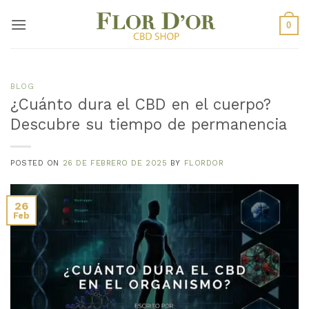
Saltar
al
0
contenido
BLOG
¿Cuánto dura el CBD en el cuerpo?
Descubre su tiempo de permanencia
POSTED ON
26 DE FEBRERO DE 2025
BY
FLORDOR
26
Feb