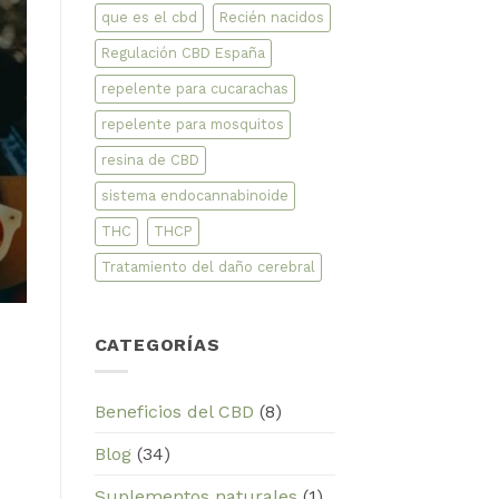
que es el cbd
Recién nacidos
Regulación CBD España
repelente para cucarachas
repelente para mosquitos
resina de CBD
sistema endocannabinoide
THC
THCP
Tratamiento del daño cerebral
CATEGORÍAS
Beneficios del CBD
(8)
Blog
(34)
Suplementos naturales
(1)