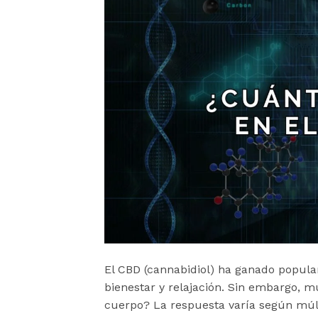
El CBD (cannabidiol) ha ganado popular
bienestar y relajación. Sin embargo, 
cuerpo? La respuesta varía según múlt