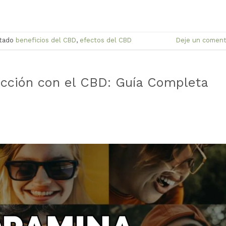
etado
beneficios del CBD
,
efectos del CBD
Deje un coment
acción con el CBD: Guía Completa