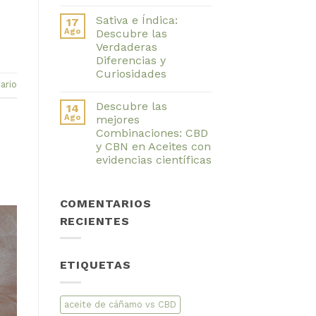
Para
No
Mosquitos
hay
Sativa e Índica:
17
y
comentarios
en
Cucarachas
Ago
Descubre las
Beneficios
Natural
Verdaderas
del
y
magnesio:
Muy
Diferencias y
Salud
Potente
Curiosidades
Ósea
ario
y
No
Mental
hay
Mejorada
Descubre las
14
comentarios
en
Ago
mejores
Sativa
Combinaciones: CBD
e
Índica:
y CBN en Aceites con
Descubre
evidencias científicas
las
Verdaderas
No
Diferencias
hay
y
comentarios
Curiosidades
COMENTARIOS
en
Descubre
RECIENTES
las
mejores
Combinaciones:
CBD
y
ETIQUETAS
CBN
en
Aceites
con
evidencias
aceite de cáñamo vs CBD
científicas