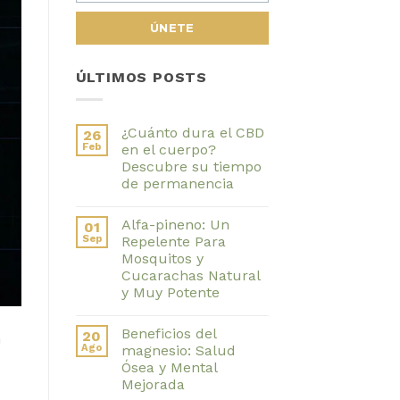
ÚLTIMOS POSTS
¿Cuánto dura el CBD
26
Feb
en el cuerpo?
Descubre su tiempo
de permanencia
No
hay
Alfa-pineno: Un
01
comentarios
en
Sep
Repelente Para
¿Cuánto
Mosquitos y
dura
el
Cucarachas Natural
CBD
y Muy Potente
en
el
No
cuerpo?
hay
Descubre
Beneficios del
20
comentarios
n
su
en
Ago
magnesio: Salud
tiempo
Alfa-
de
Ósea y Mental
pineno:
permanencia
Un
Mejorada
Repelente