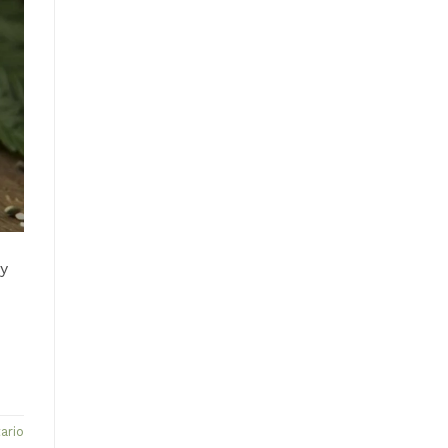
 y
ario