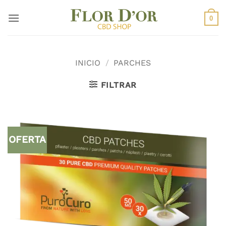
Saltar
al
0
contenido
INICIO
/
PARCHES
FILTRAR
OFERTA