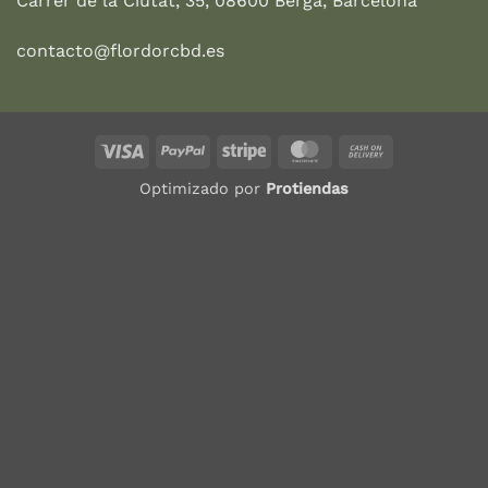
Carrer de la Ciutat, 35, 08600 Berga, Barcelona
contacto@flordorcbd.es
Visa
PayPal
Stripe
MasterCard
Cash
On
Optimizado por
Protiendas
Delivery