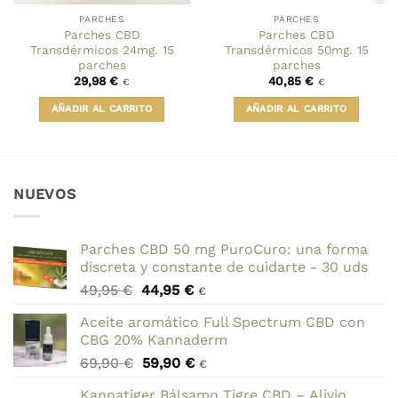
PARCHES
PARCHES
Parches CBD
Parches CBD
Transdérmicos 24mg. 15
Transdérmicos 50mg. 15
parches
parches
29,98
€
40,85
€
€
€
AÑADIR AL CARRITO
AÑADIR AL CARRITO
NUEVOS
Parches CBD 50 mg PuroCuro: una forma
discreta y constante de cuidarte - 30 uds
El
El
49,95
€
44,95
€
€
precio
precio
Aceite aromático Full Spectrum CBD con
original
actual
CBG 20% Kannaderm
era:
es:
El
El
69,90
€
59,90
€
49,95 €.
44,95 €.
€
precio
precio
Kannatiger Bálsamo Tigre CBD – Alivio