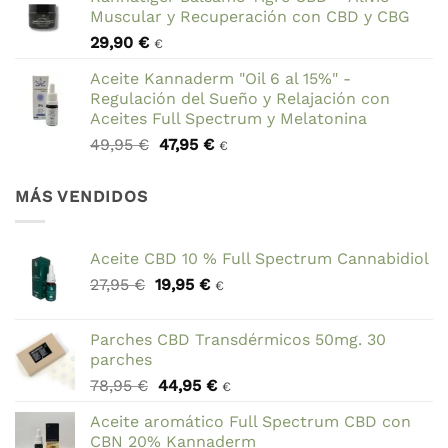
original
actual
Muscular y Recuperación con CBD y CBG
era:
es:
29,90
€
69,90 €.
59,90 €.
€
Aceite Kannaderm "Oil 6 al 15%" -
Regulación del Sueño y Relajación con
Aceites Full Spectrum y Melatonina
El
El
49,95
€
47,95
€
€
precio
precio
original
actual
MÁS VENDIDOS
era:
es:
49,95 €.
47,95 €.
Aceite CBD 10 % Full Spectrum Cannabidiol
El
El
27,95
€
19,95
€
€
precio
precio
original
actual
Parches CBD Transdérmicos 50mg. 30
era:
es:
parches
27,95 €.
19,95 €.
El
El
78,95
€
44,95
€
€
precio
precio
Aceite aromático Full Spectrum CBD con
original
actual
CBN 20% Kannaderm
era:
es: