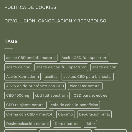
POLÍTICA DE COOKIES
DEVOLUCIÓN, CANCELACIÓN Y REEMBOLSO
TAGS
aceite CBD antiinflamatorio
Aceite CBD full spectrum
aceite de cbd
aceite de cbd full spectrum
aceite de cbn
Aceite Kannaderm
aceites
aceites CBD para bienestar
Alivio de dolor crónico con CBD
bienestar natural
CBD 1000mg
cbd full spectrum
CBD para el estrés
CBD relajante natural
cola de caballo beneficios
Crema con CBD y mentol
Cáñamo
Depuración renal
Desintoxicación natural
Detox natural
dolor