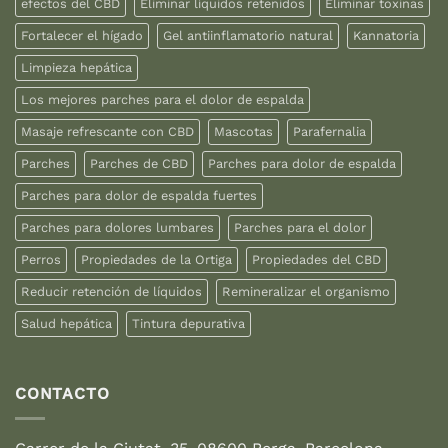
efectos del CBD
Eliminar líquidos retenidos
Eliminar toxinas
Fortalecer el hígado
Gel antiinflamatorio natural
Kannatoria
Limpieza hepática
Los mejores parches para el dolor de espalda
Masaje refrescante con CBD
Mascotas
Parafernalia
Parches
Parches de CBD
Parches para dolor de espalda
Parches para dolor de espalda fuertes
Parches para dolores lumbares
Parches para el dolor
Perros
Propiedades de la Ortiga
Propiedades del CBD
Reducir retención de líquidos
Remineralizar el organismo
Salud hepática
Tintura depurativa
CONTACTO