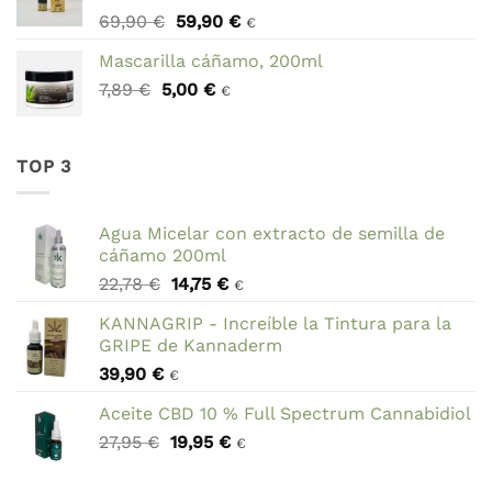
El
El
69,90
€
59,90
€
78,95 €.
44,95 €.
€
precio
precio
Mascarilla cáñamo, 200ml
original
actual
El
El
7,89
€
5,00
era:
€
es:
€
precio
precio
69,90 €.
59,90 €.
original
actual
era:
es:
TOP 3
7,89 €.
5,00 €.
Agua Micelar con extracto de semilla de
cáñamo 200ml
El
El
22,78
€
14,75
€
€
precio
precio
KANNAGRIP - Increíble la Tintura para la
original
actual
GRIPE de Kannaderm
era:
es:
39,90
€
22,78 €.
14,75 €.
€
Aceite CBD 10 % Full Spectrum Cannabidiol
El
El
27,95
€
19,95
€
€
precio
precio
original
actual