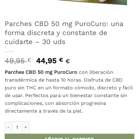
Parches CBD 50 mg PuroCuro: una
forma discreta y constante de
cuidarte – 30 uds
El
El
49,95
€
44,95
€
€
precio
precio
Parches CBD 50 mg PuroCuro
con liberación
original
actual
transdérmica de hasta 10 horas. Disfruta de CBD
era:
es:
puro sin THC en un formato cómodo, discreto y fácil
49,95 €.
44,95 €.
de usar. Perfectos para un bienestar constante sin
complicaciones, con absorción progresiva
directamente a través de la piel.
Parches CBD 50 mg PuroCuro: una forma discreta y constant