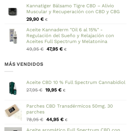
precio
precio
Kannatiger Bálsamo Tigre CBD – Alivio
original
actual
Muscular y Recuperación con CBD y CBG
era:
es:
29,90
€
69,90 €.
59,90 €.
€
Aceite Kannaderm "Oil 6 al 15%" -
Regulación del Sueño y Relajación con
Aceites Full Spectrum y Melatonina
El
El
49,95
€
47,95
€
€
precio
precio
original
actual
MÁS VENDIDOS
era:
es:
49,95 €.
47,95 €.
Aceite CBD 10 % Full Spectrum Cannabidiol
El
El
27,95
€
19,95
€
€
precio
precio
original
actual
Parches CBD Transdérmicos 50mg. 30
era:
es:
parches
27,95 €.
19,95 €.
El
El
78,95
€
44,95
€
€
precio
precio
Aceite aromático Full Spectrum CBD con