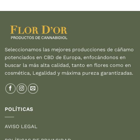
original
actual
era:
es:
27,95 €.
19,95 €.
Seleccionamos las mejores producciones de cáñamo
potenciados en CBD de Europa, enfocándonos en
buscar la más alta calidad, tanto en flores como en
cosmética, Legalidad y máxima pureza garantizadas.
POLÍTICAS
AVISO LEGAL