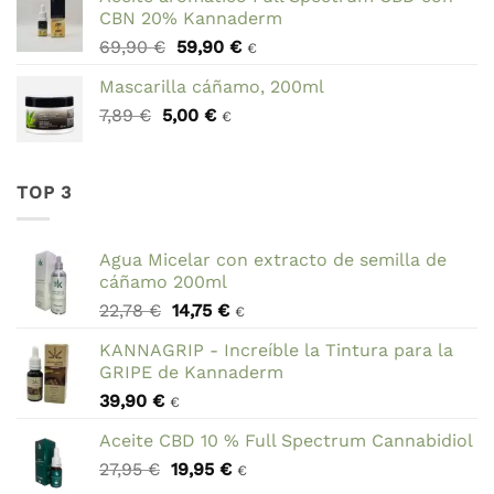
original
actual
CBN 20% Kannaderm
era:
es:
El
El
69,90
€
59,90
€
78,95 €.
44,95 €.
€
precio
precio
Mascarilla cáñamo, 200ml
original
actual
El
El
7,89
€
5,00
era:
€
es:
€
precio
precio
69,90 €.
59,90 €.
original
actual
era:
es:
TOP 3
7,89 €.
5,00 €.
Agua Micelar con extracto de semilla de
cáñamo 200ml
El
El
22,78
€
14,75
€
€
precio
precio
KANNAGRIP - Increíble la Tintura para la
original
actual
GRIPE de Kannaderm
era:
es:
39,90
€
22,78 €.
14,75 €.
€
Aceite CBD 10 % Full Spectrum Cannabidiol
El
El
27,95
€
19,95
€
€
precio
precio