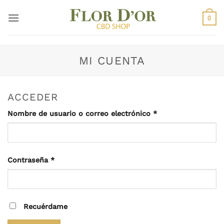
Saltar
al
0
contenido
MI CUENTA
ACCEDER
Obligatorio
Nombre de usuario o correo electrónico
*
Obligatorio
Contraseña
*
Recuérdame