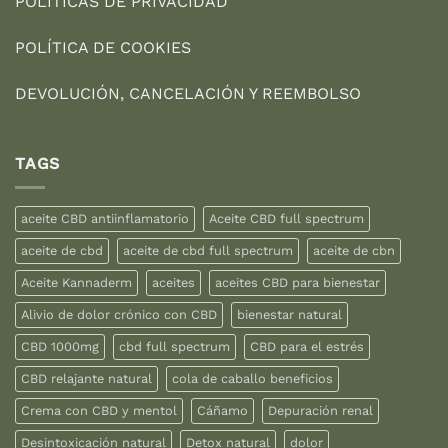
POLÍTICAS DE PRIVACIDAD
POLÍTICA DE COOKIES
DEVOLUCIÓN, CANCELACIÓN Y REEMBOLSO
TAGS
aceite CBD antiinflamatorio
Aceite CBD full spectrum
aceite de cbd
aceite de cbd full spectrum
aceite de cbn
Aceite Kannaderm
aceites
aceites CBD para bienestar
Alivio de dolor crónico con CBD
bienestar natural
CBD 1000mg
cbd full spectrum
CBD para el estrés
CBD relajante natural
cola de caballo beneficios
Crema con CBD y mentol
Cáñamo
Depuración renal
Desintoxicación natural
Detox natural
dolor