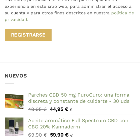
experiencia en este sitio web, para administrar el acceso a
su cuenta y para otros fines descritos en nuestra
política de
privacidad
.
REGISTRARSE
NUEVOS
Parches CBD 50 mg PuroCuro: una forma
discreta y constante de cuidarte - 30 uds
El
El
49,95
€
44,95
€
€
precio
precio
Aceite aromático Full Spectrum CBD con
original
actual
CBG 20% Kannaderm
era:
es:
El
El
69,90
€
59,90
€
49,95 €.
44,95 €.
€