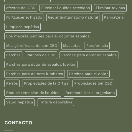
efectos del CBD
Eliminar líquidos retenidos
Eliminar toxinas
Fortalecer el hígado
Gel antiinflamatorio natural
Kannatoria
Limpieza hepática
Los mejores parches para el dolor de espalda
Masaje refrescante con CBD
Mascotas
Parafernalia
Parches
Parches de CBD
Parches para dolor de espalda
Parches para dolor de espalda fuertes
Parches para dolores lumbares
Parches para el dolor
Perros
Propiedades de la Ortiga
Propiedades del CBD
Reducir retención de líquidos
Remineralizar el organismo
Salud hepática
Tintura depurativa
CONTACTO