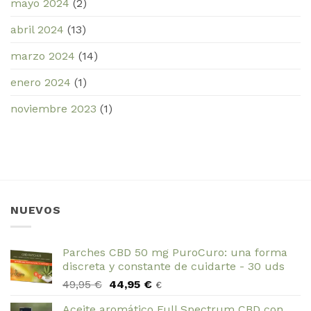
mayo 2024
(2)
abril 2024
(13)
marzo 2024
(14)
enero 2024
(1)
noviembre 2023
(1)
NUEVOS
Parches CBD 50 mg PuroCuro: una forma
discreta y constante de cuidarte - 30 uds
El
El
49,95
€
44,95
€
€
precio
precio
Aceite aromático Full Spectrum CBD con