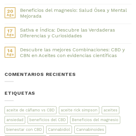
dura
No
el
hay
Beneficios del magnesio: Salud Ósea y Mental
20
CBD
comentarios
en
en
Ago
Mejorada
el
Alfa-
cuerpo?
pineno:
No
Descubre
Un
hay
Sativa e Índica: Descubre las Verdaderas
17
su
Repelente
comentarios
tiempo
Para
en
Ago
Diferencias y Curiosidades
de
Mosquitos
Beneficios
permanencia
y
del
No
Cucarachas
magnesio:
hay
Descubre las mejores Combinaciones: CBD y
14
Natural
Salud
comentarios
y
Ósea
en
Ago
CBN en Aceites con evidencias científicas
Muy
y
Sativa
Potente
Mental
e
No
Mejorada
Índica:
hay
Descubre
comentarios
COMENTARIOS RECIENTES
las
en
Verdaderas
Descubre
Diferencias
las
y
mejores
Curiosidades
Combinaciones:
ETIQUETAS
CBD
y
CBN
en
Aceites
aceite de cáñamo vs CBD
aceite rick simpson
aceites
con
evidencias
ansiedad
beneficios del CBD
Beneficios del magnesio
científicas
bienestar con CBD
Cannabidiol
Cannabinoides