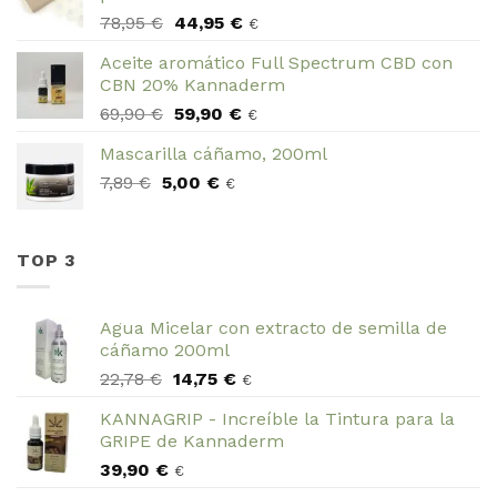
27,95 €.
19,95 €.
El
El
78,95
€
44,95
€
€
precio
precio
Aceite aromático Full Spectrum CBD con
original
actual
CBN 20% Kannaderm
era:
es:
El
El
69,90
€
59,90
€
78,95 €.
44,95 €.
€
precio
precio
Mascarilla cáñamo, 200ml
original
actual
El
El
7,89
€
5,00
era:
€
es:
€
precio
precio
69,90 €.
59,90 €.
original
actual
era:
es:
TOP 3
7,89 €.
5,00 €.
Agua Micelar con extracto de semilla de
cáñamo 200ml
El
El
22,78
€
14,75
€
€
precio
precio
KANNAGRIP - Increíble la Tintura para la
original
actual
GRIPE de Kannaderm
era:
es:
39,90
€
22,78 €.
14,75 €.
€