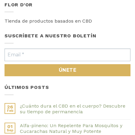
FLOR D’OR
Tienda de productos basados en CBD
SUSCRÍBETE A NUESTRO BOLETÍN
ÚLTIMOS POSTS
¿Cuánto dura el CBD en el cuerpo? Descubre
26
Feb
su tiempo de permanencia
No
hay
Alfa-pineno: Un Repelente Para Mosquitos y
01
comentarios
en
Sep
Cucarachas Natural y Muy Potente
¿Cuánto