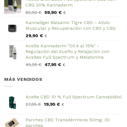
original
actual
CBG 20% Kannaderm
era:
es:
El
El
69,90
€
59,90
€
49,95 €.
44,95 €.
€
precio
precio
Kannatiger Bálsamo Tigre CBD – Alivio
original
actual
Muscular y Recuperación con CBD y CBG
era:
es:
29,90
€
69,90 €.
59,90 €.
€
Aceite Kannaderm "Oil 6 al 15%" -
Regulación del Sueño y Relajación con
Aceites Full Spectrum y Melatonina
El
El
49,95
€
47,95
€
€
precio
precio
original
actual
MÁS VENDIDOS
era:
es:
49,95 €.
47,95 €.
Aceite CBD 10 % Full Spectrum Cannabidiol
El
El
27,95
€
19,95
€
€
precio
precio
original
actual
Parches CBD Transdérmicos 50mg. 30
era:
es:
parches