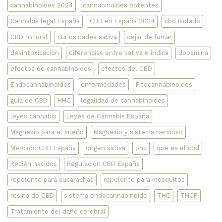
cannabinoides 2024
cannabinoides potentes
Cannabis legal España
CBD en España 2024
cbd isolado
CBD natural
curiosidades sativa
dejar de fumar
desintoxicación
diferencias entre sativa e indica
dopamina
efectos de cannabinoides
efectos del CBD
Endocannabinoides
enfermedades
Fitocannabinoides
guía de CBD
HHC
legalidad de cannabinoides
leyes cannabis
Leyes de Cannabis España
Magnesio para el sueño
Magnesio y sistema nervioso
Mercado CBD España
origen sativa
phc
que es el cbd
Recién nacidos
Regulación CBD España
repelente para cucarachas
repelente para mosquitos
resina de CBD
sistema endocannabinoide
THC
THCP
Tratamiento del daño cerebral