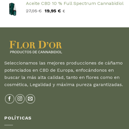
Aceite CBD 10 % Full Spectrum Cannabidiol
El
El
27,95
€
19,95
€
€
precio
precio
original
actual
era:
es:
27,95 €.
19,95 €.
Seleccionamos las mejores producciones de cáñamo
potenciados en CBD de Europa, enfocándonos en
buscar la más alta calidad, tanto en flores como en
cosmética, Legalidad y máxima pureza garantizadas.
POLÍTICAS