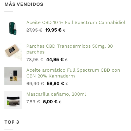
original
actual
MÁS VENDIDOS
era:
es:
49,95 €.
47,95 €.
Aceite CBD 10 % Full Spectrum Cannabidiol
El
El
27,95
€
19,95
€
€
precio
precio
original
actual
Parches CBD Transdérmicos 50mg. 30
era:
es:
parches
27,95 €.
19,95 €.
El
El
78,95
€
44,95
€
€
precio
precio
Aceite aromático Full Spectrum CBD con
original
actual
CBN 20% Kannaderm
era:
es:
El
El
69,90
€
59,90
€
78,95 €.
44,95 €.
€
precio
precio
Mascarilla cáñamo, 200ml
original
actual
El
El
7,89
€
5,00
era:
€
es:
€
precio
precio
69,90 €.
59,90 €.
original
actual
era:
es:
TOP 3
7,89 €.
5,00 €.