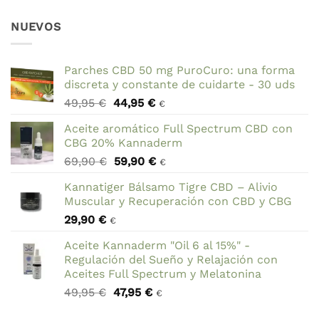
NUEVOS
Parches CBD 50 mg PuroCuro: una forma
discreta y constante de cuidarte - 30 uds
El
El
49,95
€
44,95
€
€
precio
precio
Aceite aromático Full Spectrum CBD con
original
actual
CBG 20% Kannaderm
era:
es:
El
El
69,90
€
59,90
€
49,95 €.
44,95 €.
€
precio
precio
Kannatiger Bálsamo Tigre CBD – Alivio
original
actual
Muscular y Recuperación con CBD y CBG
era:
es:
29,90
€
69,90 €.
59,90 €.
€
Aceite Kannaderm "Oil 6 al 15%" -
Regulación del Sueño y Relajación con
Aceites Full Spectrum y Melatonina
El
El
49,95
€
47,95
€
€
precio
precio