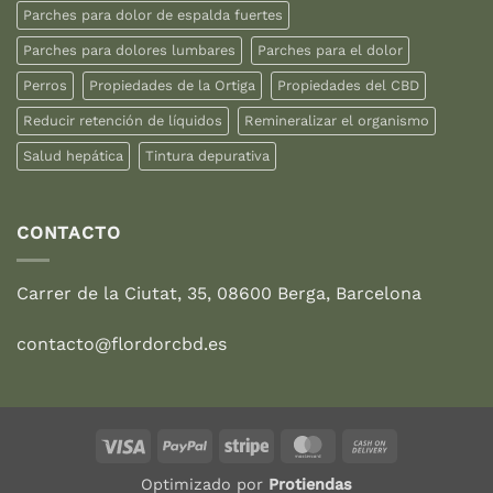
Parches para dolor de espalda fuertes
Parches para dolores lumbares
Parches para el dolor
Perros
Propiedades de la Ortiga
Propiedades del CBD
Reducir retención de líquidos
Remineralizar el organismo
Salud hepática
Tintura depurativa
CONTACTO
Carrer de la Ciutat, 35, 08600 Berga, Barcelona
contacto@flordorcbd.es
Visa
PayPal
Stripe
MasterCard
Cash
On
Optimizado por
Protiendas