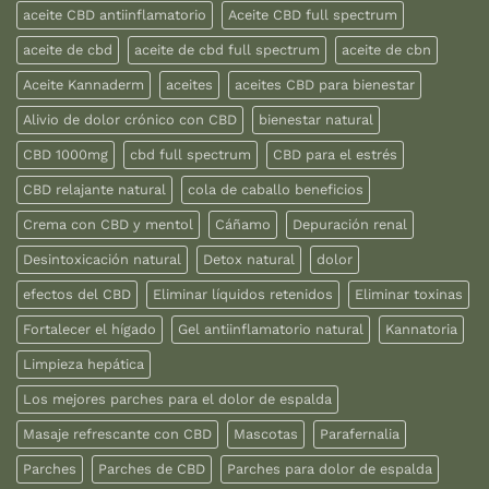
aceite CBD antiinflamatorio
Aceite CBD full spectrum
aceite de cbd
aceite de cbd full spectrum
aceite de cbn
Aceite Kannaderm
aceites
aceites CBD para bienestar
Alivio de dolor crónico con CBD
bienestar natural
CBD 1000mg
cbd full spectrum
CBD para el estrés
CBD relajante natural
cola de caballo beneficios
Crema con CBD y mentol
Cáñamo
Depuración renal
Desintoxicación natural
Detox natural
dolor
efectos del CBD
Eliminar líquidos retenidos
Eliminar toxinas
Fortalecer el hígado
Gel antiinflamatorio natural
Kannatoria
Limpieza hepática
Los mejores parches para el dolor de espalda
Masaje refrescante con CBD
Mascotas
Parafernalia
Parches
Parches de CBD
Parches para dolor de espalda