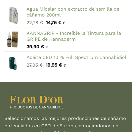
Agua Micelar con extracto de semilla de
cáñamo 200ml
El
El
22,78
€
14,75
€
€
precio
precio
KANNAGRIP - Increíble la Tintura para la
original
actual
GRIPE de Kannaderm
era:
es:
39,90
€
22,78 €.
14,75 €.
€
Aceite CBD 10 % Full Spectrum Cannabidiol
El
El
27,95
€
19,95
€
€
precio
precio
original
actual
era:
es:
27,95 €.
19,95 €.
Seleccionamos las mejores producciones de cáñamo
potenciados en CBD de Europa, enfocándonos en