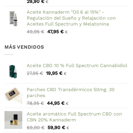
29,90
€
69,90 €.
59,90 €.
€
Aceite Kannaderm "Oil 6 al 15%" -
Regulación del Sueño y Relajación con
Aceites Full Spectrum y Melatonina
El
El
49,95
€
47,95
€
€
precio
precio
original
actual
MÁS VENDIDOS
era:
es:
49,95 €.
47,95 €.
Aceite CBD 10 % Full Spectrum Cannabidiol
El
El
27,95
€
19,95
€
€
precio
precio
original
actual
Parches CBD Transdérmicos 50mg. 30
era:
es:
parches
27,95 €.
19,95 €.
El
El
78,95
€
44,95
€
€
precio
precio
Aceite aromático Full Spectrum CBD con
original
actual
CBN 20% Kannaderm
era:
es:
El
El
69,90
€
59,90
€
78,95 €.
44,95 €.
€