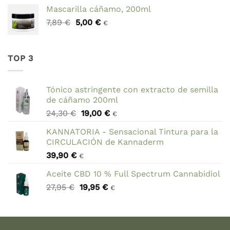
precio
precio
Mascarilla cáñamo, 200ml
original
actual
El
El
7,89
€
5,00
era:
€
es:
€
precio
precio
69,90 €.
59,90 €.
original
actual
era:
es:
TOP 3
7,89 €.
5,00 €.
Tónico astringente con extracto de semilla
de cáñamo 200ml
El
El
24,30
€
19,00
€
€
precio
precio
KANNATORIA - Sensacional Tintura para la
original
actual
CIRCULACIÓN de Kannaderm
era:
es:
39,90
€
24,30 €.
19,00 €.
€
Aceite CBD 10 % Full Spectrum Cannabidiol
El
El
27,95
€
19,95
€
€
precio
precio
original
actual
era:
es:
27,95 €.
19,95 €.