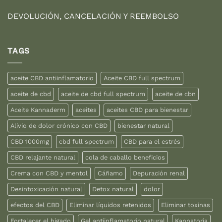
DEVOLUCIÓN, CANCELACIÓN Y REEMBOLSO
TAGS
aceite CBD antiinflamatorio
Aceite CBD full spectrum
aceite de cbd
aceite de cbd full spectrum
aceite de cbn
Aceite Kannaderm
aceites
aceites CBD para bienestar
Alivio de dolor crónico con CBD
bienestar natural
CBD 1000mg
cbd full spectrum
CBD para el estrés
CBD relajante natural
cola de caballo beneficios
Crema con CBD y mentol
Cáñamo
Depuración renal
Desintoxicación natural
Detox natural
dolor
efectos del CBD
Eliminar líquidos retenidos
Eliminar toxinas
Fortalecer el hígado
Gel antiinflamatorio natural
Kannatoria