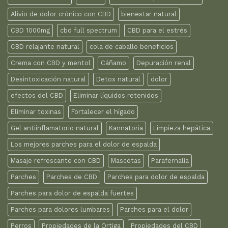
Alivio de dolor crónico con CBD
bienestar natural
CBD 1000mg
cbd full spectrum
CBD para el estrés
CBD relajante natural
cola de caballo beneficios
Crema con CBD y mentol
Cáñamo
Depuración renal
Desintoxicación natural
Detox natural
dolor
efectos del CBD
Eliminar líquidos retenidos
Eliminar toxinas
Fortalecer el hígado
Gel antiinflamatorio natural
Kannatoria
Limpieza hepática
Los mejores parches para el dolor de espalda
Masaje refrescante con CBD
Mascotas
Parafernalia
Parches
Parches de CBD
Parches para dolor de espalda
Parches para dolor de espalda fuertes
Parches para dolores lumbares
Parches para el dolor
Perros
Propiedades de la Ortiga
Propiedades del CBD