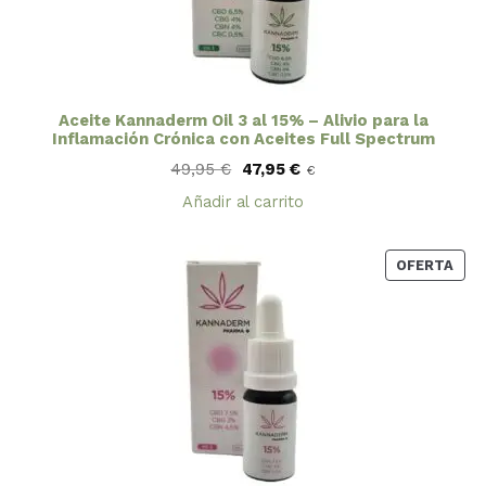
Aceite Kannaderm Oil 3 al 15% – Alivio para la
Inflamación Crónica con Aceites Full Spectrum
El
El
49,95
€
47,95
€
€
precio
precio
original
actual
Añadir al carrito
era:
es:
49,95 €.
47,95 €.
PRO
OFERTA
EN
OFE