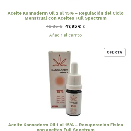
Aceite Kannaderm Oil 2 al 15% – Regulación del Ciclo
Menstrual con Aceites Full Spectrum
El
El
49,95
€
47,95
€
€
precio
precio
original
actual
Añadir al carrito
era:
es:
49,95 €.
47,95 €.
PRO
OFERTA
EN
OFE
Aceite Kannaderm Oil 1 al 15% – Recuperación Física
con aceites Full Spectrum