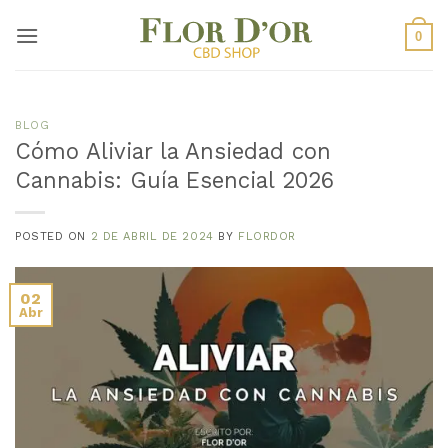
Saltar
al
0
contenido
BLOG
Cómo Aliviar la Ansiedad con
Cannabis: Guía Esencial 2026
POSTED ON
2 DE ABRIL DE 2024
BY
FLORDOR
02
Abr