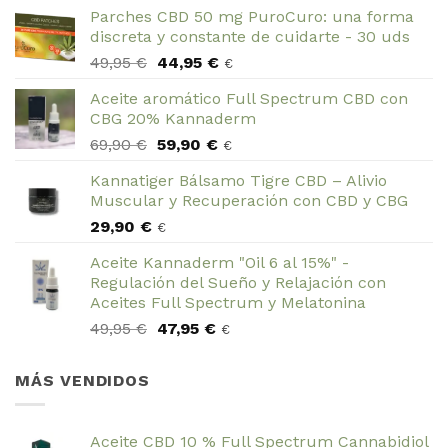
Parches CBD 50 mg PuroCuro: una forma
discreta y constante de cuidarte - 30 uds
El
El
49,95
€
44,95
€
€
precio
precio
Aceite aromático Full Spectrum CBD con
original
actual
CBG 20% Kannaderm
era:
es:
El
El
69,90
€
59,90
€
49,95 €.
44,95 €.
€
precio
precio
Kannatiger Bálsamo Tigre CBD – Alivio
original
actual
Muscular y Recuperación con CBD y CBG
era:
es:
29,90
€
69,90 €.
59,90 €.
€
Aceite Kannaderm "Oil 6 al 15%" -
Regulación del Sueño y Relajación con
Aceites Full Spectrum y Melatonina
El
El
49,95
€
47,95
€
€
precio
precio
original
actual
MÁS VENDIDOS
era:
es:
49,95 €.
47,95 €.
Aceite CBD 10 % Full Spectrum Cannabidiol