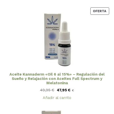
69,90 €.
59,90 €.
PRO
OFERTA
EN
OFE
Aceite Kannaderm «Oil 6 al 15%» – Regulación del
Sueño y Relajación con Aceites Full Spectrum y
Melatonina
El
El
49,95
€
47,95
€
€
precio
precio
original
actual
Añadir al carrito
era:
es:
49,95 €.
47,95 €.