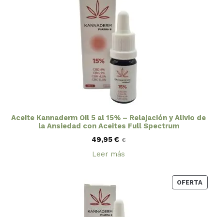
Aceite Kannaderm Oil 5 al 15% – Relajación y Alivio de
la Ansiedad con Aceites Full Spectrum
49,95
€
€
Leer más
PRO
OFERTA
EN
OFE