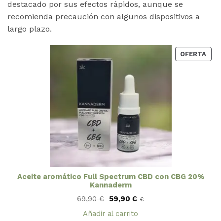
destacado por sus efectos rápidos, aunque se
recomienda precaución con algunos dispositivos a
largo plazo​.
PRO
OFERTA
EN
OFE
Aceite aromático Full Spectrum CBD con CBG 20%
Kannaderm
El
El
69,90
€
59,90
€
€
precio
precio
original
actual
Añadir al carrito
era:
es: