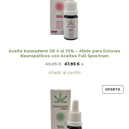
Aceite Kannaderm Oil 4 al 15% – Alivio para Dolores
Neuropáticos con Aceites Full Spectrum
El
El
49,95
€
47,95
€
€
precio
precio
original
actual
Añadir al carrito
era:
es:
49,95 €.
47,95 €.
PRO
OFERTA
EN
OFE