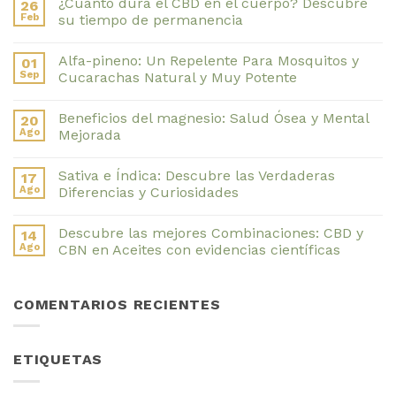
¿Cuánto dura el CBD en el cuerpo? Descubre
26
Feb
su tiempo de permanencia
No
hay
Alfa-pineno: Un Repelente Para Mosquitos y
01
comentarios
en
Sep
Cucarachas Natural y Muy Potente
¿Cuánto
dura
No
el
hay
Beneficios del magnesio: Salud Ósea y Mental
20
CBD
comentarios
en
en
Ago
Mejorada
el
Alfa-
cuerpo?
pineno:
No
Descubre
Un
hay
Sativa e Índica: Descubre las Verdaderas
17
su
Repelente
comentarios
tiempo
Para
en
Ago
Diferencias y Curiosidades
de
Mosquitos
Beneficios
permanencia
y
del
No
Cucarachas
magnesio:
hay
Descubre las mejores Combinaciones: CBD y
14
Natural
Salud
comentarios
y
Ósea
en
Ago
CBN en Aceites con evidencias científicas
Muy
y
Sativa
Potente
Mental
e
No
Mejorada
Índica:
hay
Descubre
comentarios
COMENTARIOS RECIENTES
las
en
Verdaderas
Descubre
Diferencias
las
y
mejores
Curiosidades
Combinaciones:
ETIQUETAS
CBD
y
CBN
en