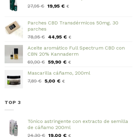
El
El
27,95
€
19,95
€
€
precio
precio
original
actual
Parches CBD Transdérmicos 50mg. 30
era:
es:
parches
27,95 €.
19,95 €.
El
El
78,95
€
44,95
€
€
precio
precio
Aceite aromático Full Spectrum CBD con
original
actual
CBN 20% Kannaderm
era:
es:
El
El
69,90
€
59,90
€
78,95 €.
44,95 €.
€
precio
precio
Mascarilla cáñamo, 200ml
original
actual
El
El
7,89
€
5,00
era:
€
es:
€
precio
precio
69,90 €.
59,90 €.
original
actual
era:
es:
TOP 3
7,89 €.
5,00 €.
Tónico astringente con extracto de semilla
de cáñamo 200ml
El
El
24,30
€
19,00
€
€