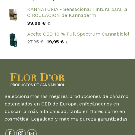
precio
precio
KANNATORIA - Sensacional Tintura para la
original
actual
CIRCULACIÓN de Kannaderm
era:
es:
39,90
€
24,30 €.
19,00 €.
€
Aceite CBD 10 % Full Spectrum Cannabidiol
El
El
27,95
€
19,95
€
€
precio
precio
original
actual
era:
es:
27,95 €.
19,95 €.
Seleccionamos las mejores producciones de cáñamo
potenciados en CBD de Europa, enfocándonos en
buscar la más alta calidad, tanto en flores como en
cosmética, Legalidad y máxima pureza garantizadas.