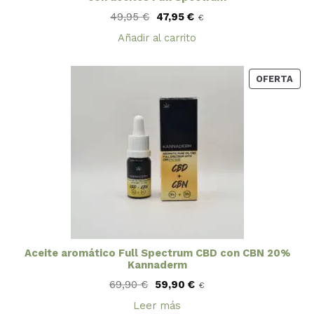
El
El
49,95
€
47,95
€
€
precio
precio
original
actual
Añadir al carrito
era:
es:
49,95 €.
47,95 €.
PRO
OFERTA
EN
OFE
Aceite aromático Full Spectrum CBD con CBN 20%
Kannaderm
El
El
69,90
€
59,90
€
€
precio
precio
original
actual
Leer más
era:
es: