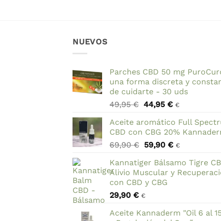
NUEVOS
Parches CBD 50 mg PuroCur
una forma discreta y consta
de cuidarte - 30 uds
El
El
49,95
€
44,95
€
€
precio
precio
Aceite aromático Full Spect
original
actual
CBD con CBG 20% Kannade
era:
es:
El
El
69,90
€
59,90
€
49,95 €.
44,95 €.
€
precio
precio
Kannatiger Bálsamo Tigre C
original
actual
Alivio Muscular y Recuperac
era:
es:
con CBD y CBG
69,90 €.
59,90 €.
29,90
€
€
Aceite Kannaderm "Oil 6 al 1