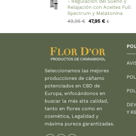
- Regulación del Sueño y
Relajación con Aceites Full
Spectrum y Melatonina
El
El
49,95
€
47,95
€
€
precio
precio
original
actual
era:
es:
49,95 €.
47,95 €.
POL
AVI
Seleccionamos las mejores
POL
producciones de cáñamo
potenciados en CBD de
POL
Europa, enfocándonos en
buscar la más alta calidad,
DEV
tanto en flores como en
Y R
cosmética, Legalidad y
máxima pureza garantizadas.