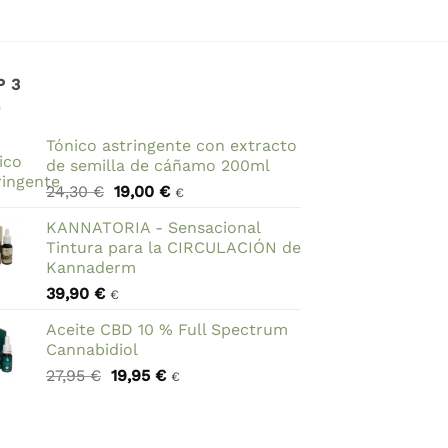
P 3
Tónico astringente con extracto
de semilla de cáñamo 200ml
El
El
24,30
€
19,00
€
€
precio
precio
KANNATORIA - Sensacional
original
actual
Tintura para la CIRCULACIÓN de
era:
es:
Kannaderm
24,30 €.
19,00 €.
39,90
€
€
Aceite CBD 10 % Full Spectrum
Cannabidiol
El
El
27,95
€
19,95
€
€
precio
precio
original
actual
era:
es: