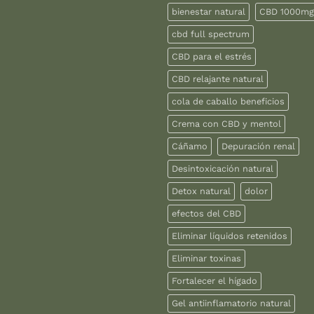
bienestar natural
CBD 1000mg
cbd full spectrum
CBD para el estrés
CBD relajante natural
cola de caballo beneficios
Crema con CBD y mentol
Cáñamo
Depuración renal
Desintoxicación natural
Detox natural
dolor
efectos del CBD
Eliminar líquidos retenidos
Eliminar toxinas
Fortalecer el hígado
Gel antiinflamatorio natural