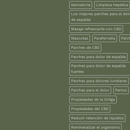
Kannatoria
Limpieza hepática
Los mejores parches para el dol
de espalda
Masaje refrescante con CBD
Mascotas
Parafernalia
Parc
Parches de CBD
Parches para dolor de espalda
Parches para dolor de espalda
fuertes
Parches para dolores lumbares
Parches para el dolor
Perros
Propiedades de la Ortiga
Propiedades del CBD
Reducir retención de líquidos
Remineralizar el organismo