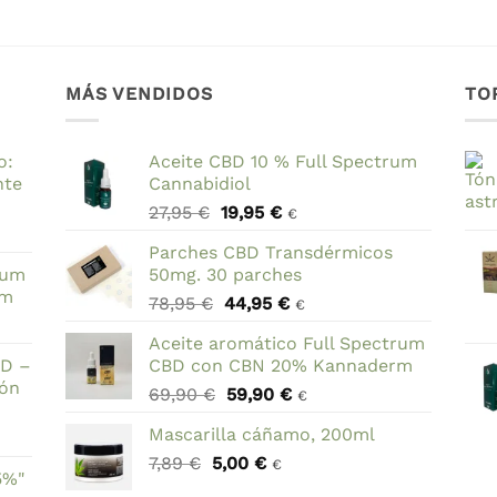
MÁS VENDIDOS
TO
o:
Aceite CBD 10 % Full Spectrum
nte
Cannabidiol
El
El
27,95
€
19,95
€
€
precio
precio
Parches CBD Transdérmicos
original
actual
rum
50mg. 30 parches
era:
es:
rm
El
El
78,95
€
44,95
€
27,95 €.
19,95 €.
€
precio
precio
Aceite aromático Full Spectrum
original
actual
BD –
CBD con CBN 20% Kannaderm
era:
es:
ión
El
El
69,90
€
59,90
€
78,95 €.
44,95 €.
€
precio
precio
Mascarilla cáñamo, 200ml
original
actual
El
El
7,89
€
5,00
era:
€
es:
€
5%"
precio
precio
69,90 €.
59,90 €.