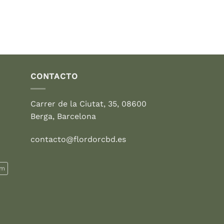
27,95 €.
19,95 €.
CONTACTO
Carrer de la Ciutat, 35, 08600
Berga, Barcelona
contacto@flordorcbd.es
rm