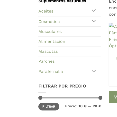
Suplementos naturales
Enc
ene
Aceites
con
Cosmética
Musculares
Alimentación
Mascotas
Parches
Parafernalia
FILTRAR POR PRECIO
V
Precio
Precio
Precio:
10 €
—
20 €
FILTRAR
mínimo
máximo