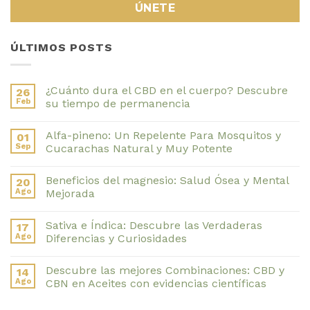
ÚLTIMOS POSTS
¿Cuánto dura el CBD en el cuerpo? Descubre
26
Feb
su tiempo de permanencia
No
hay
Alfa-pineno: Un Repelente Para Mosquitos y
01
comentarios
en
Sep
Cucarachas Natural y Muy Potente
¿Cuánto
dura
No
el
hay
Beneficios del magnesio: Salud Ósea y Mental
20
CBD
comentarios
en
en
Ago
Mejorada
el
Alfa-
cuerpo?
pineno:
No
Descubre
Un
hay
Sativa e Índica: Descubre las Verdaderas
17
su
Repelente
comentarios
tiempo
Para
en
Ago
Diferencias y Curiosidades
de
Mosquitos
Beneficios
permanencia
y
del
No
Cucarachas
magnesio:
hay
Descubre las mejores Combinaciones: CBD y
14
Natural
Salud
comentarios
y
Ósea
en
Ago
CBN en Aceites con evidencias científicas
Muy
y
Sativa
Potente
Mental
e
No
Mejorada
Índica:
hay