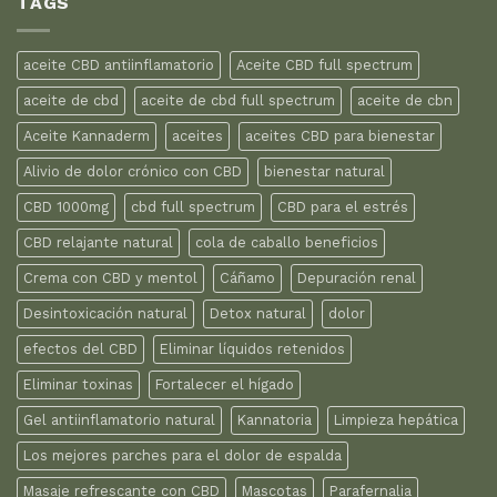
TAGS
aceite CBD antiinflamatorio
Aceite CBD full spectrum
aceite de cbd
aceite de cbd full spectrum
aceite de cbn
Aceite Kannaderm
aceites
aceites CBD para bienestar
Alivio de dolor crónico con CBD
bienestar natural
CBD 1000mg
cbd full spectrum
CBD para el estrés
CBD relajante natural
cola de caballo beneficios
Crema con CBD y mentol
Cáñamo
Depuración renal
Desintoxicación natural
Detox natural
dolor
efectos del CBD
Eliminar líquidos retenidos
Eliminar toxinas
Fortalecer el hígado
Gel antiinflamatorio natural
Kannatoria
Limpieza hepática
Los mejores parches para el dolor de espalda
Masaje refrescante con CBD
Mascotas
Parafernalia