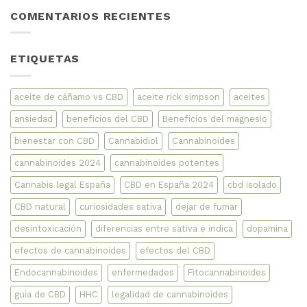
Descubre
comentarios
COMENTARIOS RECIENTES
las
en
Verdaderas
Descubre
Diferencias
las
y
mejores
Curiosidades
Combinaciones:
ETIQUETAS
CBD
y
CBN
en
Aceites
aceite de cáñamo vs CBD
aceite rick simpson
aceites
con
evidencias
ansiedad
beneficios del CBD
Beneficios del magnesio
científicas
bienestar con CBD
Cannabidiol
Cannabinoides
cannabinoides 2024
cannabinoides potentes
Cannabis legal España
CBD en España 2024
cbd isolado
CBD natural
curiosidades sativa
dejar de fumar
desintoxicación
diferencias entre sativa e indica
dopamina
efectos de cannabinoides
efectos del CBD
Endocannabinoides
enfermedades
Fitocannabinoides
guía de CBD
HHC
legalidad de cannabinoides