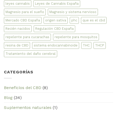
leyes cannabis
Leyes de Cannabis España
Magnesio para el sueño
Magnesio y sistema nervioso
Mercado CBD España
origen sativa
phc
que es el cbd
Recién nacidos
Regulación CBD España
repelente para cucarachas
repelente para mosquitos
resina de CBD
sistema endocannabinoide
THC
THCP
Tratamiento del daño cerebral
CATEGORÍAS
Beneficios del CBD
(8)
Blog
(34)
Suplementos naturales
(1)