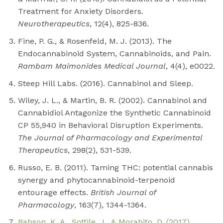
Treatment for Anxiety Disorders.
Neurotherapeutics
, 12(4), 825-836.
Fine, P. G., & Rosenfeld, M. J. (2013). The
Endocannabinoid System, Cannabinoids, and Pain.
Rambam Maimonides Medical Journal
, 4(4), e0022.
Steep Hill Labs. (2016). Cannabinol and Sleep.
Wiley, J. L., & Martin, B. R. (2002). Cannabinol and
Cannabidiol Antagonize the Synthetic Cannabinoid
CP 55,940 in Behavioral Disruption Experiments.
The Journal of Pharmacology and Experimental
Therapeutics
, 298(2), 531-539.
Russo, E. B. (2011). Taming THC: potential cannabis
synergy and phytocannabinoid-terpenoid
entourage effects.
British Journal of
Pharmacology
, 163(7), 1344-1364.
Babson, K. A., Sottile, J., & Morabito, D. (2017).