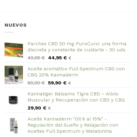
NUEVOS
Parches CBD 50 mg PuroCuro: una forma
discreta y constante de cuidarte - 30 uds
El
El
49,95
€
44,95
€
€
precio
precio
Aceite aromático Full Spectrum CBD con
original
actual
CBG 20% Kannaderm
era:
es:
El
El
69,90
€
59,90
€
49,95 €.
44,95 €.
€
precio
precio
Kannatiger Bálsamo Tigre CBD – Alivio
original
actual
Muscular y Recuperación con CBD y CBG
era:
es:
29,90
€
69,90 €.
59,90 €.
€
Aceite Kannaderm "Oil 6 al 15%" -
Regulación del Sueño y Relajación con
Aceites Full Spectrum y Melatonina