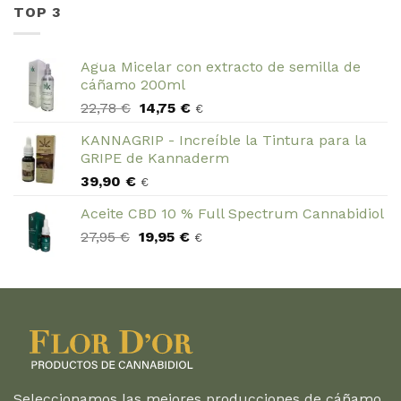
era:
es:
TOP 3
7,89 €.
5,00 €.
Agua Micelar con extracto de semilla de
cáñamo 200ml
El
El
22,78
€
14,75
€
€
precio
precio
KANNAGRIP - Increíble la Tintura para la
original
actual
GRIPE de Kannaderm
era:
es:
39,90
€
22,78 €.
14,75 €.
€
Aceite CBD 10 % Full Spectrum Cannabidiol
El
El
27,95
€
19,95
€
€
precio
precio
original
actual
era:
es:
27,95 €.
19,95 €.
Seleccionamos las mejores producciones de cáñamo