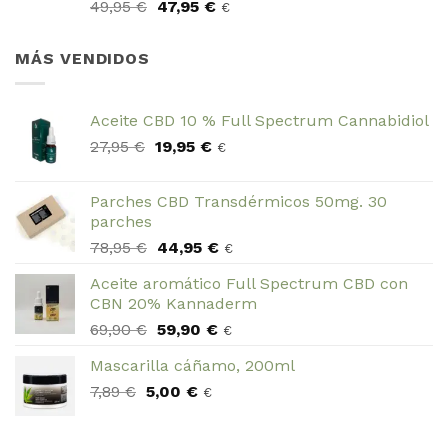
El
El
49,95
€
47,95
€
€
precio
precio
original
actual
MÁS VENDIDOS
era:
es:
49,95 €.
47,95 €.
Aceite CBD 10 % Full Spectrum Cannabidiol
El
El
27,95
€
19,95
€
€
precio
precio
original
actual
Parches CBD Transdérmicos 50mg. 30
era:
es:
parches
27,95 €.
19,95 €.
El
El
78,95
€
44,95
€
€
precio
precio
Aceite aromático Full Spectrum CBD con
original
actual
CBN 20% Kannaderm
era:
es:
El
El
69,90
€
59,90
€
78,95 €.
44,95 €.
€
precio
precio
Mascarilla cáñamo, 200ml
original
actual
El
El
7,89
€
5,00
era:
€
es:
€
precio
precio
69,90 €.
59,90 €.
original
actual