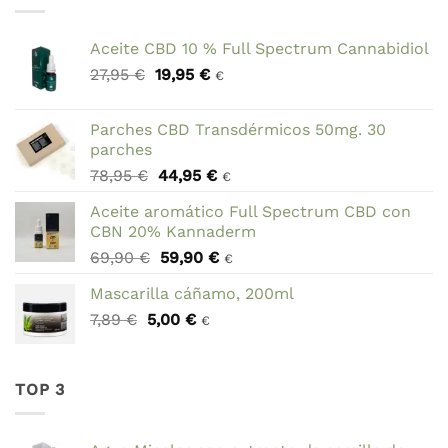
49,95 €.
47,95 €.
Aceite CBD 10 % Full Spectrum Cannabidiol
El
El
27,95
€
19,95
€
€
precio
precio
original
actual
Parches CBD Transdérmicos 50mg. 30
era:
es:
parches
27,95 €.
19,95 €.
El
El
78,95
€
44,95
€
€
precio
precio
Aceite aromático Full Spectrum CBD con
original
actual
CBN 20% Kannaderm
era:
es:
El
El
69,90
€
59,90
€
78,95 €.
44,95 €.
€
precio
precio
Mascarilla cáñamo, 200ml
original
actual
El
El
7,89
€
5,00
era:
€
es:
€
precio
precio
69,90 €.
59,90 €.
original
actual
era:
es:
TOP 3
7,89 €.
5,00 €.