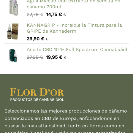
Agua Micelar con extracto de semilla de
cáñamo 200ml
El
El
22,78
€
14,75
€
€
precio
precio
KANNAGRIP - Increíble la Tintura para la
original
actual
GRIPE de Kannaderm
era:
es:
39,90
€
22,78 €.
14,75 €.
€
Aceite CBD 10 % Full Spectrum Cannabidiol
El
El
27,95
€
19,95
€
€
precio
precio
original
actual
era:
es:
27,95 €.
19,95 €.
Seleccionamos las mejores producciones de cáñamo
potenciados en CBD de Europa, enfocándonos en
buscar la más alta calidad, tanto en flores como en