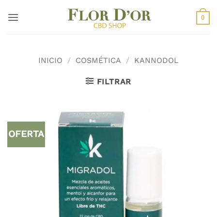
Saltar
al
0
contenido
INICIO
/
COSMÉTICA
/
KANNODOL
FILTRAR
OFERTA