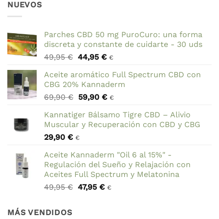
NUEVOS
Parches CBD 50 mg PuroCuro: una forma
discreta y constante de cuidarte - 30 uds
El
El
49,95
€
44,95
€
€
precio
precio
Aceite aromático Full Spectrum CBD con
original
actual
CBG 20% Kannaderm
era:
es:
El
El
69,90
€
59,90
€
49,95 €.
44,95 €.
€
precio
precio
Kannatiger Bálsamo Tigre CBD – Alivio
original
actual
Muscular y Recuperación con CBD y CBG
era:
es:
29,90
€
69,90 €.
59,90 €.
€
Aceite Kannaderm "Oil 6 al 15%" -
Regulación del Sueño y Relajación con
Aceites Full Spectrum y Melatonina
El
El
49,95
€
47,95
€
€
precio
precio
original
actual
MÁS VENDIDOS
era:
es: