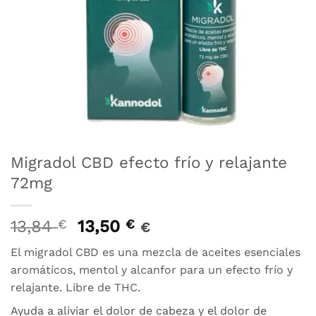
Migradol CBD efecto frío y relajante
72mg
El
El
13,84
€
13,50
€
€
precio
precio
El migradol CBD es una mezcla de aceites esenciales
original
actual
aromáticos, mentol y alcanfor para un efecto frío y
era:
es:
relajante. Libre de THC.
13,84 €.
13,50 €.
Ayuda a aliviar el dolor de cabeza y el dolor de