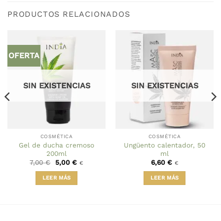
PRODUCTOS RELACIONADOS
OFERTA
SIN EXISTENCIAS
SIN EXISTENCIAS
COSMÉTICA
COSMÉTICA
Gel de ducha cremoso
Ungüento calentador, 50
200ml
ml
El
El
7,00
€
5,00
€
6,60
€
€
€
precio
precio
original
actual
LEER MÁS
LEER MÁS
era:
es:
7,00 €.
5,00 €.