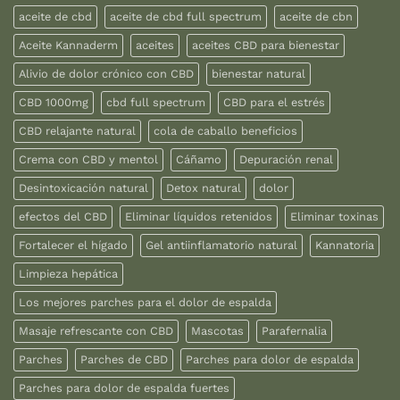
aceite de cbd
aceite de cbd full spectrum
aceite de cbn
Aceite Kannaderm
aceites
aceites CBD para bienestar
Alivio de dolor crónico con CBD
bienestar natural
CBD 1000mg
cbd full spectrum
CBD para el estrés
CBD relajante natural
cola de caballo beneficios
Crema con CBD y mentol
Cáñamo
Depuración renal
Desintoxicación natural
Detox natural
dolor
efectos del CBD
Eliminar líquidos retenidos
Eliminar toxinas
Fortalecer el hígado
Gel antiinflamatorio natural
Kannatoria
Limpieza hepática
Los mejores parches para el dolor de espalda
Masaje refrescante con CBD
Mascotas
Parafernalia
Parches
Parches de CBD
Parches para dolor de espalda
Parches para dolor de espalda fuertes