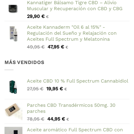
Kannatiger Bálsamo Tigre CBD – Alivio
original
actual
Muscular y Recuperación con CBD y CBG
era:
es:
29,90
€
69,90 €.
59,90 €.
€
Aceite Kannaderm "Oil 6 al 15%" -
Regulación del Sueño y Relajación con
Aceites Full Spectrum y Melatonina
El
El
49,95
€
47,95
€
€
precio
precio
original
actual
MÁS VENDIDOS
era:
es:
49,95 €.
47,95 €.
Aceite CBD 10 % Full Spectrum Cannabidiol
El
El
27,95
€
19,95
€
€
precio
precio
original
actual
Parches CBD Transdérmicos 50mg. 30
era:
es:
parches
27,95 €.
19,95 €.
El
El
78,95
€
44,95
€
€
precio
precio
Aceite aromático Full Spectrum CBD con
original
actual