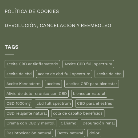
POLÍTICA DE COOKIES
DEVOLUCIÓN, CANCELACIÓN Y REEMBOLSO
TAGS
aceite CBD antiinflamatorio
Aceite CBD full spectrum
aceite de cbd
aceite de cbd full spectrum
aceite de cbn
Aceite Kannaderm
aceites
aceites CBD para bienestar
Alivio de dolor crónico con CBD
bienestar natural
CBD 1000mg
cbd full spectrum
CBD para el estrés
CBD relajante natural
cola de caballo beneficios
Crema con CBD y mentol
Cáñamo
Depuración renal
Desintoxicación natural
Detox natural
dolor