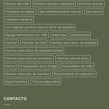
efectos del CBD
Eliminar líquidos retenidos
Eliminar toxinas
Fortalecer el hígado
Gel antiinflamatorio natural
Kannatoria
Limpieza hepática
Los mejores parches para el dolor de espalda
Masaje refrescante con CBD
Mascotas
Parafernalia
Parches
Parches de CBD
Parches para dolor de espalda
Parches para dolor de espalda fuertes
Parches para dolores lumbares
Parches para el dolor
Perros
Propiedades de la Ortiga
Propiedades del CBD
Reducir retención de líquidos
Remineralizar el organismo
Salud hepática
Tintura depurativa
CONTACTO