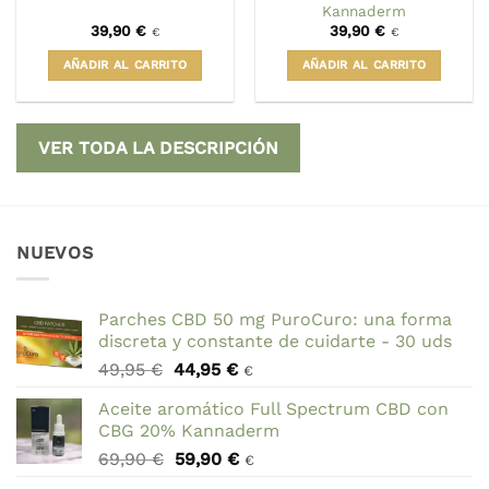
Kannaderm
39,90
€
39,90
€
€
€
AÑADIR AL CARRITO
AÑADIR AL CARRITO
VER TODA LA DESCRIPCIÓN
NUEVOS
Parches CBD 50 mg PuroCuro: una forma
discreta y constante de cuidarte - 30 uds
El
El
49,95
€
44,95
€
€
precio
precio
Aceite aromático Full Spectrum CBD con
original
actual
CBG 20% Kannaderm
era:
es:
El
El
69,90
€
59,90
€
49,95 €.
44,95 €.
€
precio
precio