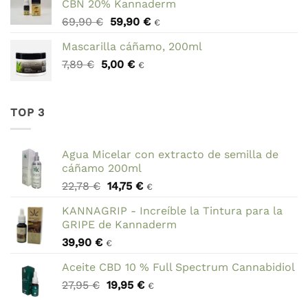
CBN 20% Kannaderm
era:
es:
El
El
69,90
€
59,90
€
78,95 €.
44,95 €.
€
precio
precio
Mascarilla cáñamo, 200ml
original
actual
El
El
7,89
€
5,00
era:
€
es:
€
precio
precio
69,90 €.
59,90 €.
original
actual
era:
es:
TOP 3
7,89 €.
5,00 €.
Agua Micelar con extracto de semilla de
cáñamo 200ml
El
El
22,78
€
14,75
€
€
precio
precio
KANNAGRIP - Increíble la Tintura para la
original
actual
GRIPE de Kannaderm
era:
es:
39,90
€
22,78 €.
14,75 €.
€
Aceite CBD 10 % Full Spectrum Cannabidiol
El
El
27,95
€
19,95
€
€
precio
precio