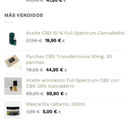
49,95
€
47,95
€
€
precio
precio
original
actual
MÁS VENDIDOS
era:
es:
49,95 €.
47,95 €.
Aceite CBD 10 % Full Spectrum Cannabidiol
El
El
27,95
€
19,95
€
€
precio
precio
original
actual
Parches CBD Transdérmicos 50mg. 30
era:
es:
parches
27,95 €.
19,95 €.
El
El
78,95
€
44,95
€
€
precio
precio
Aceite aromático Full Spectrum CBD con
original
actual
CBN 20% Kannaderm
era:
es:
El
El
69,90
€
59,90
€
78,95 €.
44,95 €.
€
precio
precio
Mascarilla cáñamo, 200ml
original
actual
El
El
7,89
€
5,00
era:
€
es:
€
precio
precio
69,90 €.
59,90 €.
original
actual
era:
es: