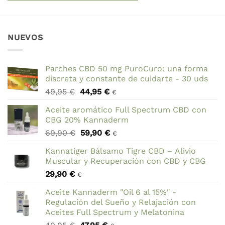
NUEVOS
Parches CBD 50 mg PuroCuro: una forma
discreta y constante de cuidarte - 30 uds
El
El
49,95
€
44,95
€
€
precio
precio
Aceite aromático Full Spectrum CBD con
original
actual
CBG 20% Kannaderm
era:
es:
El
El
69,90
€
59,90
€
49,95 €.
44,95 €.
€
precio
precio
Kannatiger Bálsamo Tigre CBD – Alivio
original
actual
Muscular y Recuperación con CBD y CBG
era:
es:
29,90
€
69,90 €.
59,90 €.
€
Aceite Kannaderm "Oil 6 al 15%" -
Regulación del Sueño y Relajación con
Aceites Full Spectrum y Melatonina
El
El