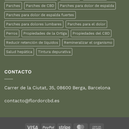
Parches
Parches de CBD
Parches para dolor de espalda
Parches para dolor de espalda fuertes
Parches para dolores lumbares
Parches para el dolor
Perros
Propiedades de la Ortiga
Propiedades del CBD
Reducir retención de líquidos
Remineralizar el organismo
Salud hepática
Tintura depurativa
CONTACTO
Carrer de la Ciutat, 35, 08600 Berga, Barcelona
contacto@flordorcbd.es
Visa
PayPal
Stripe
MasterCard
Cash