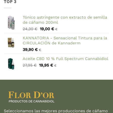
TOP 3
7,89 €.
5,00 €.
Tónico astringente con extracto de semilla
de cáñamo 200ml
El
El
24,30
€
19,00
€
€
precio
precio
KANNATORIA - Sensacional Tintura para la
original
actual
CIRCULACIÓN de Kannaderm
era:
es:
39,90
€
24,30 €.
19,00 €.
€
Aceite CBD 10 % Full Spectrum Cannabidiol
El
El
27,95
€
19,95
€
€
precio
precio
original
actual
era:
es:
27,95 €.
19,95 €.
Seleccionamos las mejores producciones de cáñamo