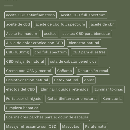
aceite CBD antiinflamatorio
Aceite CBD full spectrum
aceite de cbd
aceite de cbd full spectrum
aceite de cbn
Aceite Kannaderm
aceites
aceites CBD para bienestar
Alivio de dolor crónico con CBD
bienestar natural
CBD 1000mg
cbd full spectrum
CBD para el estrés
CBD relajante natural
cola de caballo beneficios
Crema con CBD y mentol
Cáñamo
Depuración renal
Desintoxicación natural
Detox natural
dolor
efectos del CBD
Eliminar líquidos retenidos
Eliminar toxinas
Fortalecer el hígado
Gel antiinflamatorio natural
Kannatoria
Limpieza hepática
Los mejores parches para el dolor de espalda
Masaje refrescante con CBD
Mascotas
Parafernalia