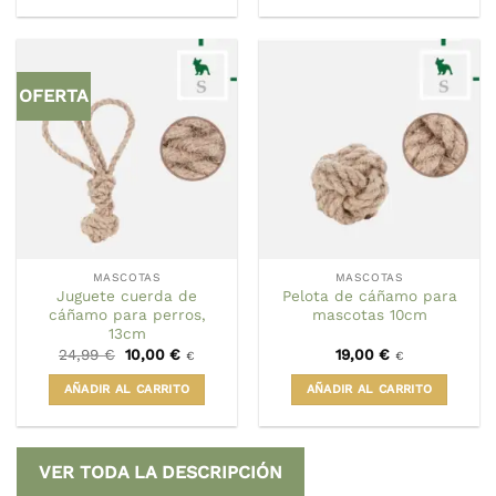
OFERTA
MASCOTAS
MASCOTAS
Juguete cuerda de
Pelota de cáñamo para
cáñamo para perros,
mascotas 10cm
13cm
El
El
24,99
€
10,00
€
19,00
€
€
€
precio
precio
original
actual
AÑADIR AL CARRITO
AÑADIR AL CARRITO
era:
es:
24,99 €.
10,00 €.
VER TODA LA DESCRIPCIÓN