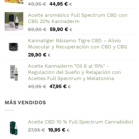
El
El
49,95
€
44,95
€
€
precio
precio
Aceite aromático Full Spectrum CBD con
original
actual
CBG 20% Kannaderm
era:
es:
El
El
69,90
€
59,90
€
49,95 €.
44,95 €.
€
precio
precio
Kannatiger Bálsamo Tigre CBD – Alivio
original
actual
Muscular y Recuperación con CBD y CBG
era:
es:
29,90
€
69,90 €.
59,90 €.
€
Aceite Kannaderm "Oil 6 al 15%" -
Regulación del Sueño y Relajación con
Aceites Full Spectrum y Melatonina
El
El
49,95
€
47,95
€
€
precio
precio
original
actual
MÁS VENDIDOS
era:
es:
49,95 €.
47,95 €.
Aceite CBD 10 % Full Spectrum Cannabidiol
El
El
27,95
€
19,95
€
€
precio
precio