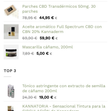
original
actual
Parches CBD Transdérmicos 50mg. 30
era:
es:
parches
27,95 €.
19,95 €.
El
El
78,95
€
44,95
€
€
precio
precio
Aceite aromático Full Spectrum CBD con
original
actual
CBN 20% Kannaderm
era:
es:
El
El
69,90
€
59,90
€
78,95 €.
44,95 €.
€
precio
precio
Mascarilla cáñamo, 200ml
original
actual
El
El
7,89
€
5,00
era:
€
es:
€
precio
precio
69,90 €.
59,90 €.
original
actual
era:
es:
TOP 3
7,89 €.
5,00 €.
Tónico astringente con extracto de semilla
de cáñamo 200ml
El
El
24,30
€
19,00
€
€
precio
precio
KANNATORIA - Sensacional Tintura para la
original
actual