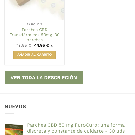
PARCHES
Parches CBD
Transdérmicos 50mg. 30
parches
El
El
78,95
€
44,95
€
€
precio
precio
original
actual
AÑADIR AL CARRITO
era:
es:
78,95 €.
44,95 €.
VER TODA LA DESCRIPCIÓN
NUEVOS
Parches CBD 50 mg PuroCuro: una forma
discreta y constante de cuidarte - 30 uds