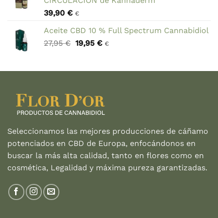
CIRCULACIÓN de Kannaderm
era:
es:
39,90
€
24,30 €.
19,00 €.
€
Aceite CBD 10 % Full Spectrum Cannabidiol
El
El
27,95
€
19,95
€
€
precio
precio
original
actual
era:
es:
27,95 €.
19,95 €.
Seleccionamos las mejores producciones de cáñamo
potenciados en CBD de Europa, enfocándonos en
buscar la más alta calidad, tanto en flores como en
cosmética, Legalidad y máxima pureza garantizadas.