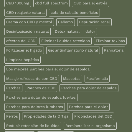
CBD 1000mg
cbd full spectrum
CBD para el estrés
CBD relajante natural
cola de caballo beneficios
Crema con CBD y mentol
Cáñamo
Depuración renal
Desintoxicación natural
Detox natural
dolor
efectos del CBD
Eliminar líquidos retenidos
Eliminar toxinas
Fortalecer el hígado
Gel antiinflamatorio natural
Kannatoria
Limpieza hepática
Los mejores parches para el dolor de espalda
Masaje refrescante con CBD
Mascotas
Parafernalia
Parches
Parches de CBD
Parches para dolor de espalda
Parches para dolor de espalda fuertes
Parches para dolores lumbares
Parches para el dolor
Perros
Propiedades de la Ortiga
Propiedades del CBD
Reducir retención de líquidos
Remineralizar el organismo