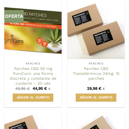
OFERTA
PARCHES
PARCHES
Parches CBD 50 mg
Parches CBD
PuroCuro: una forma
Transdérmicos 24mg. 15
discreta y constante de
parches
cuidarte – 30 uds
El
El
49,95
€
44,95
€
29,98
€
€
€
precio
precio
original
actual
AÑADIR AL CARRITO
AÑADIR AL CARRITO
era:
es:
49,95 €.
44,95 €.