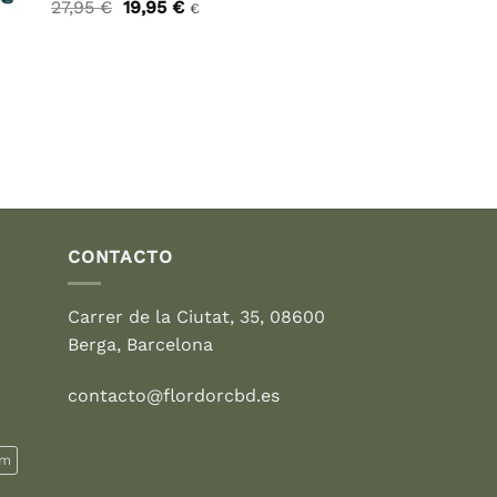
El
El
27,95
€
19,95
€
€
precio
precio
original
actual
era:
es:
27,95 €.
19,95 €.
CONTACTO
Carrer de la Ciutat, 35, 08600
Berga, Barcelona
contacto@flordorcbd.es
rm