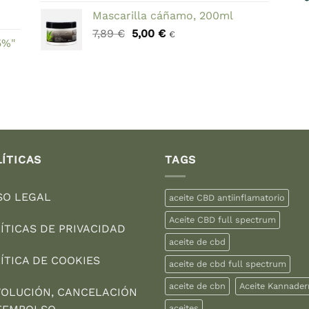
precio
precio
Mascarilla cáñamo, 200ml
original
actual
El
El
7,89
€
5,00
era:
€
es:
€
5%"
precio
precio
69,90 €.
59,90 €.
original
actual
era:
es:
7,89 €.
5,00 €.
ÍTICAS
TAGS
SO LEGAL
aceite CBD antiinflamatorio
Aceite CBD full spectrum
ÍTICAS DE PRIVACIDAD
aceite de cbd
ÍTICA DE COOKIES
aceite de cbd full spectrum
aceite de cbn
Aceite Kannade
OLUCIÓN, CANCELACIÓN
aceites