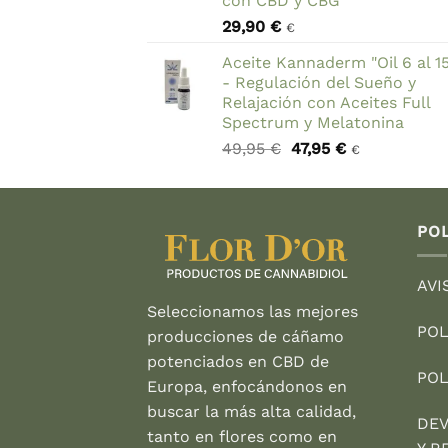
con CBD y CBG
69,90 €.
59,90 €.
29,90
€
€
Aceite Kannaderm "Oil 6 al 1
- Regulación del Sueño y
Relajación con Aceites Full
Spectrum y Melatonina
El
El
49,95
€
47,95
€
€
precio
precio
original
actual
era:
es:
49,95 €.
47,95 €.
POL
AVI
Seleccionamos las mejores
POL
producciones de cáñamo
potenciados en CBD de
POL
Europa, enfocándonos en
buscar la más alta calidad,
DEV
tanto en flores como en