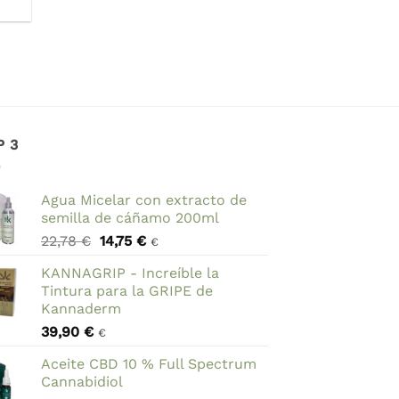
P 3
Agua Micelar con extracto de
semilla de cáñamo 200ml
El
El
22,78
€
14,75
€
€
precio
precio
KANNAGRIP - Increíble la
original
actual
Tintura para la GRIPE de
era:
es:
Kannaderm
22,78 €.
14,75 €.
39,90
€
€
Aceite CBD 10 % Full Spectrum
Cannabidiol