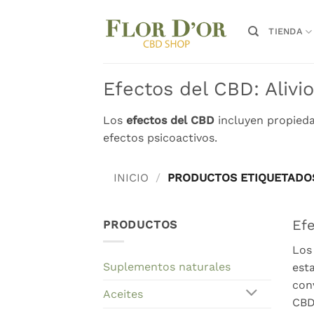
Saltar
al
TIENDA
contenido
Efectos del CBD: Alivio
Los
efectos del CBD
incluyen propiedad
efectos psicoactivos.
INICIO
/
PRODUCTOS ETIQUETADOS
Efe
PRODUCTOS
Lo
Suplementos naturales
est
con
Aceites
CBD