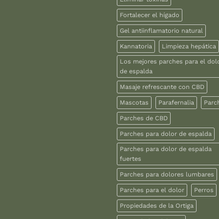
Fortalecer el hígado
Gel antiinflamatorio natural
Kannatoria
Limpieza hepática
Los mejores parches para el dol
de espalda
Masaje refrescante con CBD
Mascotas
Parafernalia
Parc
Parches de CBD
Parches para dolor de espalda
Parches para dolor de espalda
fuertes
Parches para dolores lumbares
Parches para el dolor
Perros
Propiedades de la Ortiga