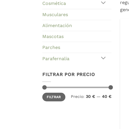
reg
Cosmética
gen
Musculares
Alimentación
Mascotas
Parches
Parafernalia
FILTRAR POR PRECIO
Precio
Precio
Precio:
30 €
—
40 €
FILTRAR
mínimo
máximo