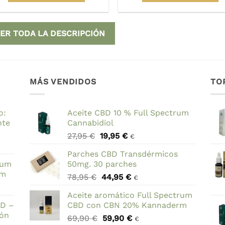
ER TODA LA DESCRIPCIÓN
MÁS VENDIDOS
TO
o:
Aceite CBD 10 % Full Spectrum
nte
Cannabidiol
El
El
27,95
€
19,95
€
€
precio
precio
Parches CBD Transdérmicos
original
actual
rum
50mg. 30 parches
era:
es:
rm
El
El
78,95
€
44,95
€
27,95 €.
19,95 €.
€
precio
precio
Aceite aromático Full Spectrum
original
actual
BD –
CBD con CBN 20% Kannaderm
era:
es:
ión
El
El
69,90
€
59,90
€
78,95 €.
44,95 €.
€