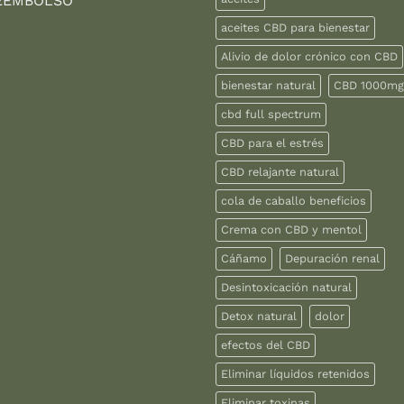
EEMBOLSO
aceites CBD para bienestar
Alivio de dolor crónico con CBD
bienestar natural
CBD 1000mg
cbd full spectrum
CBD para el estrés
CBD relajante natural
cola de caballo beneficios
Crema con CBD y mentol
Cáñamo
Depuración renal
Desintoxicación natural
Detox natural
dolor
efectos del CBD
Eliminar líquidos retenidos
Eliminar toxinas