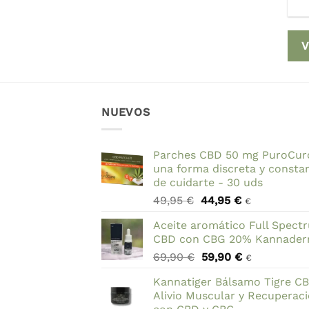
V
NUEVOS
Parches CBD 50 mg PuroCur
una forma discreta y consta
de cuidarte - 30 uds
El
El
49,95
€
44,95
€
€
precio
precio
Aceite aromático Full Spect
original
actual
CBD con CBG 20% Kannade
era:
es:
El
El
69,90
€
59,90
€
49,95 €.
44,95 €.
€
precio
precio
Kannatiger Bálsamo Tigre C
original
actual
Alivio Muscular y Recuperac
era:
es: