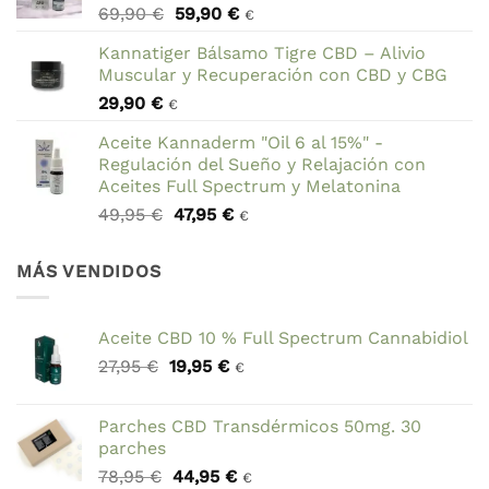
El
El
69,90
€
59,90
€
49,95 €.
44,95 €.
€
precio
precio
Kannatiger Bálsamo Tigre CBD – Alivio
original
actual
Muscular y Recuperación con CBD y CBG
era:
es:
29,90
€
69,90 €.
59,90 €.
€
Aceite Kannaderm "Oil 6 al 15%" -
Regulación del Sueño y Relajación con
Aceites Full Spectrum y Melatonina
El
El
49,95
€
47,95
€
€
precio
precio
original
actual
MÁS VENDIDOS
era:
es:
49,95 €.
47,95 €.
Aceite CBD 10 % Full Spectrum Cannabidiol
El
El
27,95
€
19,95
€
€
precio
precio
original
actual
Parches CBD Transdérmicos 50mg. 30
era:
es:
parches
27,95 €.
19,95 €.
El
El
78,95
€
44,95
€
€