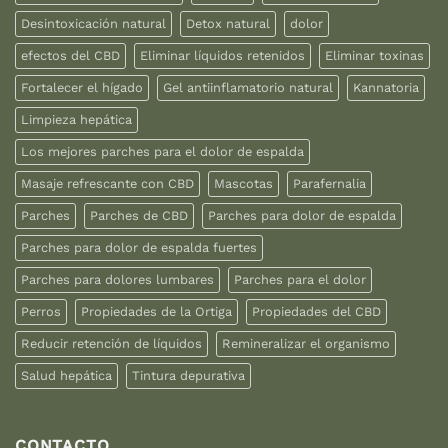
Desintoxicación natural
Detox natural
dolor
efectos del CBD
Eliminar líquidos retenidos
Eliminar toxinas
Fortalecer el hígado
Gel antiinflamatorio natural
Kannatoria
Limpieza hepática
Los mejores parches para el dolor de espalda
Masaje refrescante con CBD
Mascotas
Parafernalia
Parches
Parches de CBD
Parches para dolor de espalda
Parches para dolor de espalda fuertes
Parches para dolores lumbares
Parches para el dolor
Perros
Propiedades de la Ortiga
Propiedades del CBD
Reducir retención de líquidos
Remineralizar el organismo
Salud hepática
Tintura depurativa
CONTACTO