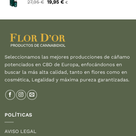
El
El
27,95
€
19,95
€
€
precio
precio
original
actual
era:
es:
27,95 €.
19,95 €.
Seleccionamos las mejores producciones de cáñamo
potenciados en CBD de Europa, enfocándonos en
buscar la más alta calidad, tanto en flores como en
cosmética, Legalidad y máxima pureza garantizadas.
POLÍTICAS
AVISO LEGAL