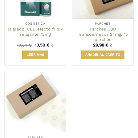
COSMÉTICA
PARCHES
Migradol CBD efecto frío y
Parches CBD
relajante 72mg
Transdérmicos 24mg. 15
parches
El
El
13,84
€
13,50
€
29,98
€
€
€
precio
precio
original
actual
LEER MÁS
AÑADIR AL CARRITO
era:
es:
13,84 €.
13,50 €.
PARCHES