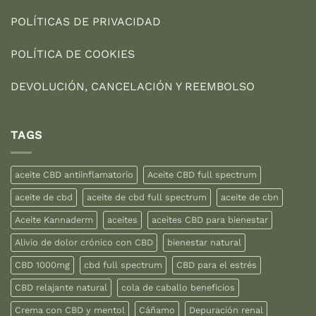
POLÍTICAS DE PRIVACIDAD
POLÍTICA DE COOKIES
DEVOLUCIÓN, CANCELACIÓN Y REEMBOLSO
TAGS
aceite CBD antiinflamatorio
Aceite CBD full spectrum
aceite de cbd
aceite de cbd full spectrum
aceite de cbn
Aceite Kannaderm
aceites
aceites CBD para bienestar
Alivio de dolor crónico con CBD
bienestar natural
CBD 1000mg
cbd full spectrum
CBD para el estrés
CBD relajante natural
cola de caballo beneficios
Crema con CBD y mentol
Cáñamo
Depuración renal