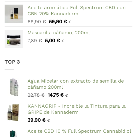
precio
precio
Aceite aromático Full Spectrum CBD con
original
actual
CBN 20% Kannaderm
era:
es:
El
El
69,90
€
59,90
€
78,95 €.
44,95 €.
€
precio
precio
Mascarilla cáñamo, 200ml
original
actual
El
El
7,89
€
5,00
era:
€
es:
€
precio
precio
69,90 €.
59,90 €.
original
actual
era:
es:
TOP 3
7,89 €.
5,00 €.
Agua Micelar con extracto de semilla de
cáñamo 200ml
El
El
22,78
€
14,75
€
€
precio
precio
KANNAGRIP - Increíble la Tintura para la
original
actual
GRIPE de Kannaderm
era:
es:
39,90
€
22,78 €.
14,75 €.
€
Aceite CBD 10 % Full Spectrum Cannabidiol