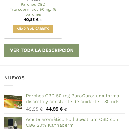
Parches CBD
Transdérmicos 50mg. 15
parches
40,85
€
€
AÑADIR AL CARRITO
VER TODA LA DESCRIPCIÓN
NUEVOS
Parches CBD 50 mg PuroCuro: una forma
discreta y constante de cuidarte - 30 uds
El
El
49,95
€
44,95
€
€
precio
precio
Aceite aromático Full Spectrum CBD con
original
actual
CBG 20% Kannaderm
era:
es: