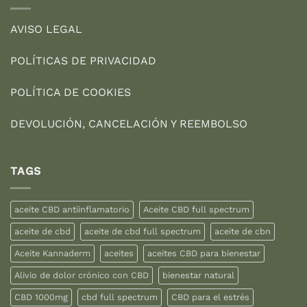
AVISO LEGAL
POLÍTICAS DE PRIVACIDAD
POLÍTICA DE COOKIES
DEVOLUCIÓN, CANCELACIÓN Y REEMBOLSO
TAGS
aceite CBD antiinflamatorio
Aceite CBD full spectrum
aceite de cbd
aceite de cbd full spectrum
aceite de cbn
Aceite Kannaderm
aceites
aceites CBD para bienestar
Alivio de dolor crónico con CBD
bienestar natural
CBD 1000mg
cbd full spectrum
CBD para el estrés