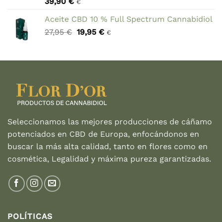
39,90
€
24,30 €.
19,00 €.
€
Aceite CBD 10 % Full Spectrum Cannabidiol
El
El
27,95
€
19,95
€
€
precio
precio
original
actual
era:
es:
27,95 €.
19,95 €.
Seleccionamos las mejores producciones de cáñamo
potenciados en CBD de Europa, enfocándonos en
buscar la más alta calidad, tanto en flores como en
cosmética, Legalidad y máxima pureza garantizadas.
POLÍTICAS