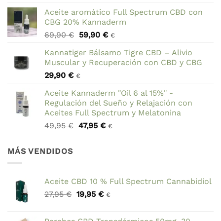
precio
precio
Aceite aromático Full Spectrum CBD con
original
actual
CBG 20% Kannaderm
era:
es:
El
El
69,90
€
59,90
€
49,95 €.
44,95 €.
€
precio
precio
Kannatiger Bálsamo Tigre CBD – Alivio
original
actual
Muscular y Recuperación con CBD y CBG
era:
es:
29,90
€
69,90 €.
59,90 €.
€
Aceite Kannaderm "Oil 6 al 15%" -
Regulación del Sueño y Relajación con
Aceites Full Spectrum y Melatonina
El
El
49,95
€
47,95
€
€
precio
precio
original
actual
MÁS VENDIDOS
era:
es:
49,95 €.
47,95 €.
Aceite CBD 10 % Full Spectrum Cannabidiol
El
El
27,95
€
19,95
€
€
precio
precio
original
actual