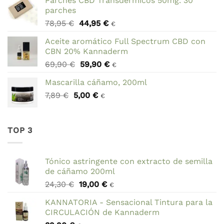
Parches CBD Transdérmicos 50mg. 30
era:
es:
parches
27,95 €.
19,95 €.
El
El
78,95
€
44,95
€
€
precio
precio
Aceite aromático Full Spectrum CBD con
original
actual
CBN 20% Kannaderm
era:
es:
El
El
69,90
€
59,90
€
78,95 €.
44,95 €.
€
precio
precio
Mascarilla cáñamo, 200ml
original
actual
El
El
7,89
€
5,00
era:
€
es:
€
precio
precio
69,90 €.
59,90 €.
original
actual
era:
es:
TOP 3
7,89 €.
5,00 €.
Tónico astringente con extracto de semilla
de cáñamo 200ml
El
El
24,30
€
19,00
€
€
precio
precio
KANNATORIA - Sensacional Tintura para la
original
actual
CIRCULACIÓN de Kannaderm
era:
es: