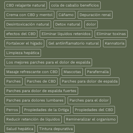
CBD relajante natural
cola de caballo beneficios
Crema con CBD y mentol
Cáñamo
Depuración renal
Desintoxicación natural
Detox natural
dolor
efectos del CBD
Eliminar líquidos retenidos
Eliminar toxinas
Fortalecer el hígado
Gel antiinflamatorio natural
Kannatoria
Limpieza hepática
Los mejores parches para el dolor de espalda
Masaje refrescante con CBD
Mascotas
Parafernalia
Parches
Parches de CBD
Parches para dolor de espalda
Parches para dolor de espalda fuertes
Parches para dolores lumbares
Parches para el dolor
Perros
Propiedades de la Ortiga
Propiedades del CBD
Reducir retención de líquidos
Remineralizar el organismo
Salud hepática
Tintura depurativa