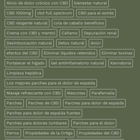
Alivio de dolor crónico con CBD
bienestar natural
CBD 1000mg
cbd full spectrum
CBD para el estrés
CBD relajante natural
cola de caballo beneficios
Crema con CBD y mentol
Cáñamo
Depuración renal
Desintoxicación natural
Detox natural
dolor
efectos del CBD
Eliminar líquidos retenidos
Eliminar toxinas
Fortalecer el hígado
Gel antiinflamatorio natural
Kannatoria
Limpieza hepática
Los mejores parches para el dolor de espalda
Masaje refrescante con CBD
Mascotas
Parafernalia
Parches
Parches de CBD
Parches para dolor de espalda
Parches para dolor de espalda fuertes
Parches para dolores lumbares
Parches para el dolor
Perros
Propiedades de la Ortiga
Propiedades del CBD