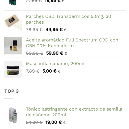
El
El
27,95
€
19,95
€
€
precio
precio
original
actual
Parches CBD Transdérmicos 50mg. 30
era:
es:
parches
27,95 €.
19,95 €.
El
El
78,95
€
44,95
€
€
precio
precio
Aceite aromático Full Spectrum CBD con
original
actual
CBN 20% Kannaderm
era:
es:
El
El
69,90
€
59,90
€
78,95 €.
44,95 €.
€
precio
precio
Mascarilla cáñamo, 200ml
original
actual
El
El
7,89
€
5,00
era:
€
es:
€
precio
precio
69,90 €.
59,90 €.
original
actual
era:
es:
TOP 3
7,89 €.
5,00 €.
Tónico astringente con extracto de semilla
de cáñamo 200ml
El
El
24,30
€
19,00
€
€
precio
precio