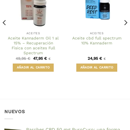
ACEITES
ACEITES
Aceite Kannaderm Oil 1 al
Aceite cbd full spectrum
15% – Recuperación
10% Kannaderm
Física con aceites Full
Spectrum
El
El
49,95
€
47,95
€
24,95
€
€
€
precio
precio
original
actual
AÑADIR AL CARRITO
AÑADIR AL CARRITO
era:
es:
49,95 €.
47,95 €.
NUEVOS
Parches CBD 50 mg PuroCuro: una forma