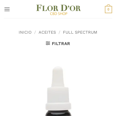
Saltar
al
0
contenido
INICIO
/
ACEITES
/
FULL SPECTRUM
FILTRAR