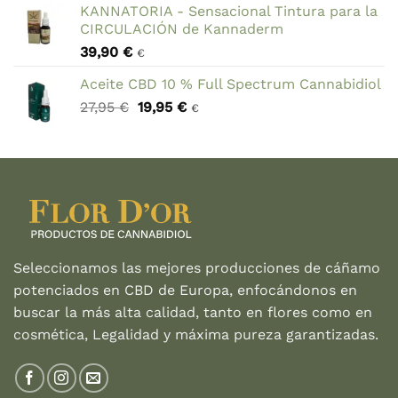
KANNATORIA - Sensacional Tintura para la
original
actual
CIRCULACIÓN de Kannaderm
era:
es:
39,90
€
24,30 €.
19,00 €.
€
Aceite CBD 10 % Full Spectrum Cannabidiol
El
El
27,95
€
19,95
€
€
precio
precio
original
actual
era:
es:
27,95 €.
19,95 €.
Seleccionamos las mejores producciones de cáñamo
potenciados en CBD de Europa, enfocándonos en
buscar la más alta calidad, tanto en flores como en
cosmética, Legalidad y máxima pureza garantizadas.