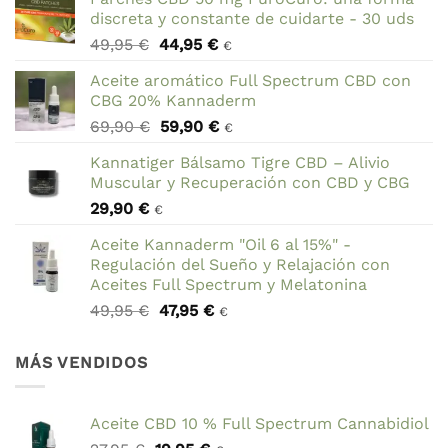
discreta y constante de cuidarte - 30 uds
El
El
49,95
€
44,95
€
€
precio
precio
Aceite aromático Full Spectrum CBD con
original
actual
CBG 20% Kannaderm
era:
es:
El
El
69,90
€
59,90
€
49,95 €.
44,95 €.
€
precio
precio
Kannatiger Bálsamo Tigre CBD – Alivio
original
actual
Muscular y Recuperación con CBD y CBG
era:
es:
29,90
€
69,90 €.
59,90 €.
€
Aceite Kannaderm "Oil 6 al 15%" -
Regulación del Sueño y Relajación con
Aceites Full Spectrum y Melatonina
El
El
49,95
€
47,95
€
€
precio
precio
original
actual
MÁS VENDIDOS
era:
es:
49,95 €.
47,95 €.
Aceite CBD 10 % Full Spectrum Cannabidiol