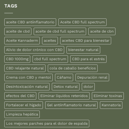
TAGS
aceite CBD antiinflamatorio
Aceite CBD full spectrum
aceite de cbd
aceite de cbd full spectrum
aceite de cbn
Aceite Kannaderm
aceites
aceites CBD para bienestar
Alivio de dolor crónico con CBD
bienestar natural
CBD 1000mg
cbd full spectrum
CBD para el estrés
CBD relajante natural
cola de caballo beneficios
Crema con CBD y mentol
Cáñamo
Depuración renal
Desintoxicación natural
Detox natural
dolor
efectos del CBD
Eliminar líquidos retenidos
Eliminar toxinas
Fortalecer el hígado
Gel antiinflamatorio natural
Kannatoria
Limpieza hepática
Los mejores parches para el dolor de espalda