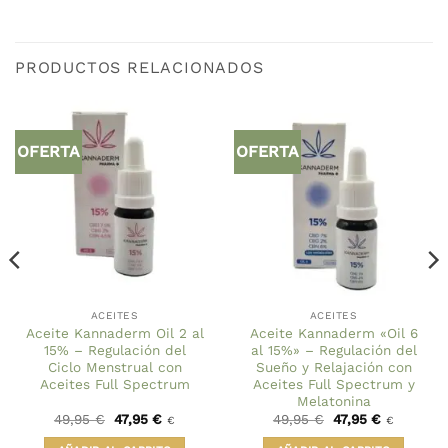
PRODUCTOS RELACIONADOS
OFERTA
OFERTA
ACEITES
ACEITES
Aceite Kannaderm Oil 2 al
Aceite Kannaderm «Oil 6
15% – Regulación del
al 15%» – Regulación del
Ciclo Menstrual con
Sueño y Relajación con
Aceites Full Spectrum
Aceites Full Spectrum y
Melatonina
El
El
El
El
49,95
€
47,95
€
49,95
€
47,95
€
€
€
precio
precio
precio
precio
original
actual
original
actual