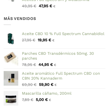
El
El
49,95
€
47,95
€
€
precio
precio
original
actual
MÁS VENDIDOS
era:
es:
49,95 €.
47,95 €.
Aceite CBD 10 % Full Spectrum Cannabidiol
El
El
27,95
€
19,95
€
€
precio
precio
original
actual
Parches CBD Transdérmicos 50mg. 30
era:
es:
parches
27,95 €.
19,95 €.
El
El
78,95
€
44,95
€
€
precio
precio
Aceite aromático Full Spectrum CBD con
original
actual
CBN 20% Kannaderm
era:
es:
El
El
69,90
€
59,90
€
78,95 €.
44,95 €.
€
precio
precio
Mascarilla cáñamo, 200ml
original
actual
El
El
7,89
€
5,00
era:
€
es:
€
precio
precio
69,90 €.
59,90 €.