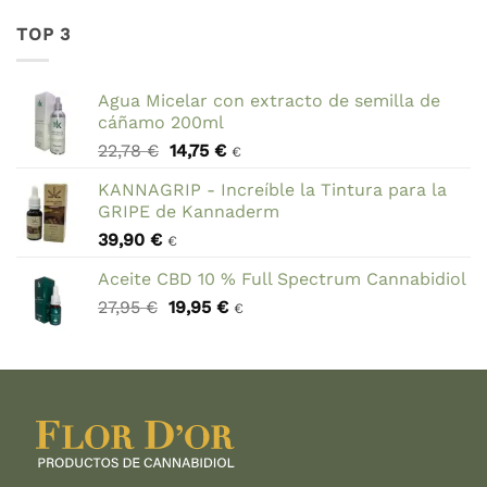
original
actual
era:
es:
TOP 3
7,89 €.
5,00 €.
Agua Micelar con extracto de semilla de
cáñamo 200ml
El
El
22,78
€
14,75
€
€
precio
precio
KANNAGRIP - Increíble la Tintura para la
original
actual
GRIPE de Kannaderm
era:
es:
39,90
€
22,78 €.
14,75 €.
€
Aceite CBD 10 % Full Spectrum Cannabidiol
El
El
27,95
€
19,95
€
€
precio
precio
original
actual
era:
es:
27,95 €.
19,95 €.