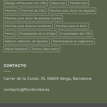
Masaje refrescante con CBD
Mascotas
Parafernalia
Parches
Parches de CBD
Parches para dolor de espalda
Parches para dolor de espalda fuertes
Parches para dolores lumbares
Parches para el dolor
Perros
Propiedades de la Ortiga
Propiedades del CBD
Reducir retención de líquidos
Remineralizar el organismo
Salud hepática
Tintura depurativa
CONTACTO
Carrer de la Ciutat, 35, 08600 Berga, Barcelona
contacto@flordorcbd.es