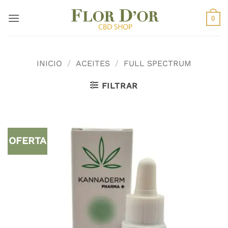
Saltar
al
0
contenido
INICIO
/
ACEITES
/
FULL SPECTRUM
FILTRAR
OFERTA