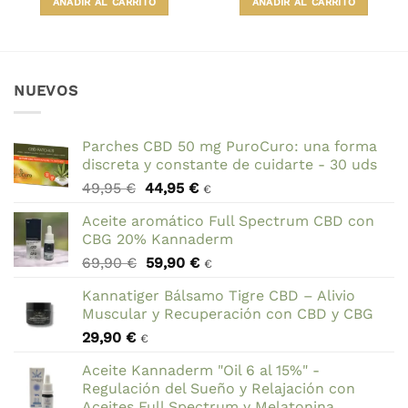
AÑADIR AL CARRITO
AÑADIR AL CARRITO
era:
es:
era:
es:
49,95 €.
47,95 €.
49,95 €.
47,95 €.
NUEVOS
Parches CBD 50 mg PuroCuro: una forma
discreta y constante de cuidarte - 30 uds
El
El
49,95
€
44,95
€
€
precio
precio
Aceite aromático Full Spectrum CBD con
original
actual
CBG 20% Kannaderm
era:
es:
El
El
69,90
€
59,90
€
49,95 €.
44,95 €.
€
precio
precio
Kannatiger Bálsamo Tigre CBD – Alivio
original
actual
Muscular y Recuperación con CBD y CBG
era:
es:
29,90
€
69,90 €.
59,90 €.
€
Aceite Kannaderm "Oil 6 al 15%" -
Regulación del Sueño y Relajación con
Aceites Full Spectrum y Melatonina