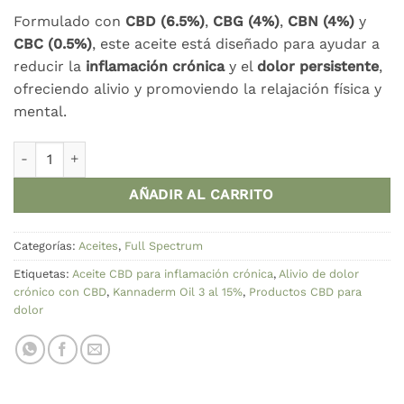
precio
precio
Formulado con
CBD (6.5%)
,
CBG (4%)
,
CBN (4%)
y
original
actual
CBC (0.5%)
, este aceite está diseñado para ayudar a
era:
es:
reducir la
inflamación crónica
y el
dolor persistente
,
49,95 €.
47,95 €.
ofreciendo alivio y promoviendo la relajación física y
mental.
Aceite Kannaderm Oil 3 al 15% - Alivio para la Inflamación 
AÑADIR AL CARRITO
Categorías:
Aceites
,
Full Spectrum
Etiquetas:
Aceite CBD para inflamación crónica
,
Alivio de dolor
crónico con CBD
,
Kannaderm Oil 3 al 15%
,
Productos CBD para
dolor