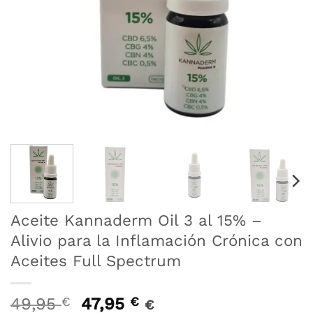
Aceite Kannaderm Oil 3 al 15% –
Alivio para la Inflamación Crónica con
Aceites Full Spectrum
El
El
49,95
€
47,95
€
€