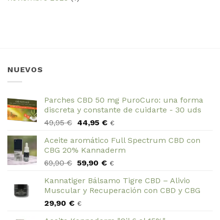
NUEVOS
Parches CBD 50 mg PuroCuro: una forma
discreta y constante de cuidarte - 30 uds
El
El
49,95
€
44,95
€
€
precio
precio
Aceite aromático Full Spectrum CBD con
original
actual
CBG 20% Kannaderm
era:
es:
El
El
69,90
€
59,90
€
49,95 €.
44,95 €.
€
precio
precio
Kannatiger Bálsamo Tigre CBD – Alivio
original
actual
Muscular y Recuperación con CBD y CBG
era:
es:
29,90
€
69,90 €.
59,90 €.
€