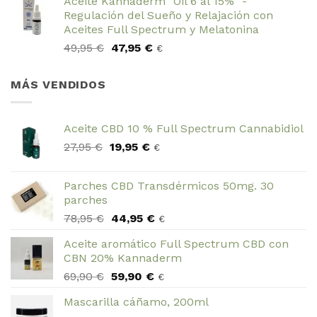
Aceite Kannaderm "Oil 6 al 15%" -
Regulación del Sueño y Relajación con
Aceites Full Spectrum y Melatonina
El
El
49,95
€
47,95
€
€
precio
precio
original
actual
MÁS VENDIDOS
era:
es:
49,95 €.
47,95 €.
Aceite CBD 10 % Full Spectrum Cannabidiol
El
El
27,95
€
19,95
€
€
precio
precio
original
actual
Parches CBD Transdérmicos 50mg. 30
era:
es:
parches
27,95 €.
19,95 €.
El
El
78,95
€
44,95
€
€
precio
precio
Aceite aromático Full Spectrum CBD con
original
actual
CBN 20% Kannaderm
era:
es:
El
El
69,90
€
59,90
€
78,95 €.
44,95 €.
€
precio
precio
Mascarilla cáñamo, 200ml
original
actual