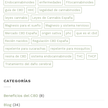
Endocannabinoides
enfermedades
Fitocannabinoides
guía de CBD
HHC
legalidad de cannabinoides
leyes cannabis
Leyes de Cannabis España
Magnesio para el sueño
Magnesio y sistema nervioso
Mercado CBD España
origen sativa
phc
que es el cbd
Recién nacidos
Regulación CBD España
repelente para cucarachas
repelente para mosquitos
resina de CBD
sistema endocannabinoide
THC
THCP
Tratamiento del daño cerebral
CATEGORÍAS
Beneficios del CBD
(8)
Blog
(34)