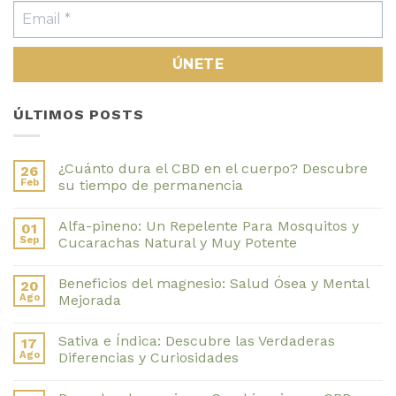
ÚLTIMOS POSTS
¿Cuánto dura el CBD en el cuerpo? Descubre
26
Feb
su tiempo de permanencia
No
hay
Alfa-pineno: Un Repelente Para Mosquitos y
01
comentarios
en
Sep
Cucarachas Natural y Muy Potente
¿Cuánto
dura
No
el
hay
Beneficios del magnesio: Salud Ósea y Mental
20
CBD
comentarios
en
en
Ago
Mejorada
el
Alfa-
cuerpo?
pineno:
No
Descubre
Un
hay
Sativa e Índica: Descubre las Verdaderas
17
su
Repelente
comentarios
tiempo
Para
en
Ago
Diferencias y Curiosidades
de
Mosquitos
Beneficios
permanencia
y
del
No
Cucarachas
magnesio:
hay