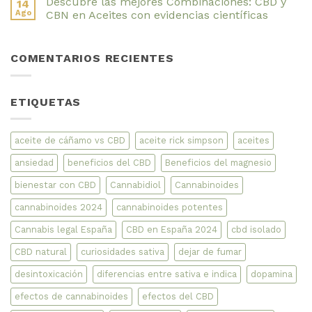
Descubre las mejores Combinaciones: CBD y
14
Natural
Salud
comentarios
y
Ósea
en
Ago
CBN en Aceites con evidencias científicas
Muy
y
Sativa
Potente
Mental
e
No
Mejorada
Índica:
hay
Descubre
comentarios
COMENTARIOS RECIENTES
las
en
Verdaderas
Descubre
Diferencias
las
y
mejores
Curiosidades
Combinaciones:
ETIQUETAS
CBD
y
CBN
en
Aceites
aceite de cáñamo vs CBD
aceite rick simpson
aceites
con
evidencias
ansiedad
beneficios del CBD
Beneficios del magnesio
científicas
bienestar con CBD
Cannabidiol
Cannabinoides
cannabinoides 2024
cannabinoides potentes
Cannabis legal España
CBD en España 2024
cbd isolado
CBD natural
curiosidades sativa
dejar de fumar
desintoxicación
diferencias entre sativa e indica
dopamina
efectos de cannabinoides
efectos del CBD