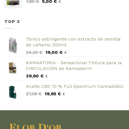
El
El
7,89
€
5,00
era:
€
es:
€
precio
precio
69,90 €.
59,90 €.
original
actual
era:
es:
TOP 3
7,89 €.
5,00 €.
Tónico astringente con extracto de semilla
de cáñamo 200ml
El
El
24,30
€
19,00
€
€
precio
precio
KANNATORIA - Sensacional Tintura para la
original
actual
CIRCULACIÓN de Kannaderm
era:
es:
39,90
€
24,30 €.
19,00 €.
€
Aceite CBD 10 % Full Spectrum Cannabidiol
El
El
27,95
€
19,95
€
€
precio
precio
original
actual
era:
es:
27,95 €.
19,95 €.