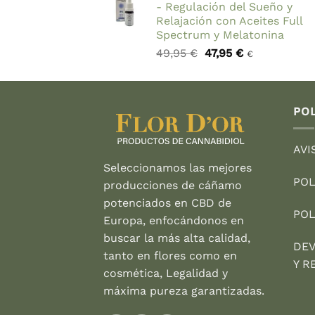
- Regulación del Sueño y
Relajación con Aceites Full
Spectrum y Melatonina
El
El
49,95
€
47,95
€
€
precio
precio
original
actual
era:
es:
49,95 €.
47,95 €.
POL
AVI
Seleccionamos las mejores
POL
producciones de cáñamo
potenciados en CBD de
POL
Europa, enfocándonos en
buscar la más alta calidad,
DEV
tanto en flores como en
Y R
cosmética, Legalidad y
máxima pureza garantizadas.