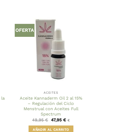
OFERTA
ACEITES
la
Aceite Kannaderm Oil 2 al 15%
– Regulación del Ciclo
Menstrual con Aceites Full
Spectrum
El
El
49,95
€
47,95
€
€
precio
precio
original
actual
AÑADIR AL CARRITO