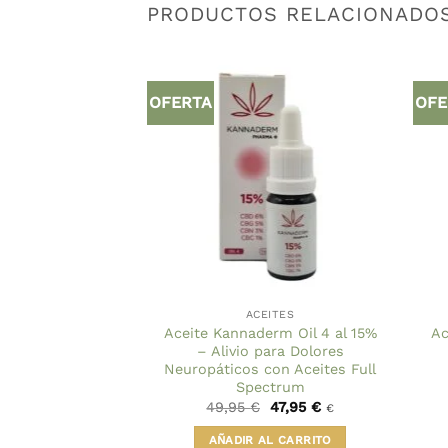
PRODUCTOS RELACIONADO
OFERTA
OFE
STENCIAS
EITES
ACEITES
co Full Spectrum
Aceite Kannaderm Oil 4 al 15%
Ac
20% Kannaderm
– Alivio para Dolores
Neuropáticos con Aceites Full
Spectrum
El
El
El
El
59,90
€
49,95
€
47,95
€
€
€
precio
precio
precio
precio
original
actual
original
actual
R MÁS
AÑADIR AL CARRITO