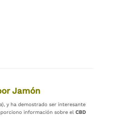
abor Jamón
a
), y ha demostrado ser interesante
roporciono información sobre el
CBD