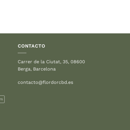
27,95 €.
19,95 €.
CONTACTO
Carrer de la Ciutat, 35, 08600
Berga, Barcelona
contacto@flordorcbd.es
rm