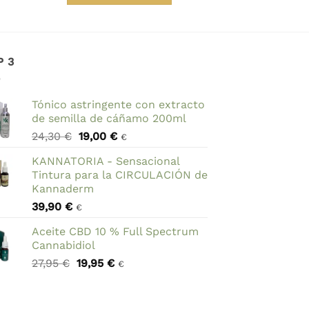
era:
es:
49,95 €.
47,95 €.
P 3
Tónico astringente con extracto
de semilla de cáñamo 200ml
El
El
24,30
€
19,00
€
€
precio
precio
KANNATORIA - Sensacional
original
actual
Tintura para la CIRCULACIÓN de
era:
es:
Kannaderm
24,30 €.
19,00 €.
39,90
€
€
Aceite CBD 10 % Full Spectrum
Cannabidiol
El
El
27,95
€
19,95
€
€
precio
precio
original
actual
era:
es: