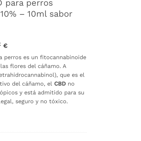
 para perros
 10% – 10ml sabor
El
€
€
precio
a perros es un fitocannabinoide
l
actual
las flores del cáñamo. A
es:
€.
25,00 €.
etrahidrocannabinol), que es el
ivo del cáñamo, el
CBD
no
rópicos y está admitido para su
egal, seguro y no tóxico.