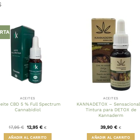
S
RTA
ACEITES
ACEITES
eite CBD 5 % Full Spectrum
KANNADETOX – Sensacional 
Cannabidiol
Tintura para DETOX de
Kannaderm
El
El
17,95
€
12,95
€
39,90
€
€
€
precio
precio
original
actual
AÑADIR AL CARRITO
AÑADIR AL CARRITO