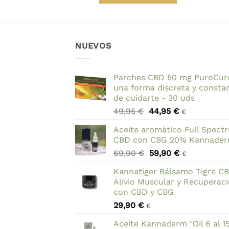
era:
es:
era:
es:
69,90 €.
59,90 €.
49,95 €.
47,95 €.
NUEVOS
Parches CBD 50 mg PuroCur
una forma discreta y consta
de cuidarte - 30 uds
El
El
49,95
€
44,95
€
€
precio
precio
Aceite aromático Full Spect
original
actual
CBD con CBG 20% Kannade
era:
es:
El
El
69,90
€
59,90
€
49,95 €.
44,95 €.
€
precio
precio
Kannatiger Bálsamo Tigre C
original
actual
Alivio Muscular y Recuperac
era:
es:
con CBD y CBG
69,90 €.
59,90 €.
29,90
€
€
Aceite Kannaderm "Oil 6 al 1