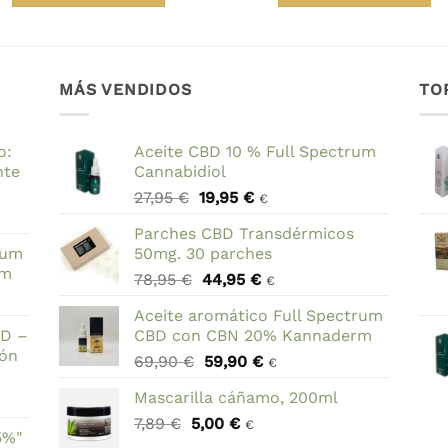
era:
es:
17,95 €.
12,95 €.
MÁS VENDIDOS
TO
o:
Aceite CBD 10 % Full Spectrum
nte
Cannabidiol
El
El
27,95
€
19,95
€
€
precio
precio
Parches CBD Transdérmicos
original
actual
rum
50mg. 30 parches
era:
es:
rm
El
El
78,95
€
44,95
€
27,95 €.
19,95 €.
€
precio
precio
Aceite aromático Full Spectrum
original
actual
BD –
CBD con CBN 20% Kannaderm
era:
es:
ión
El
El
69,90
€
59,90
€
78,95 €.
44,95 €.
€
precio
precio
Mascarilla cáñamo, 200ml
original
actual
El
El
7,89
€
5,00
era:
€
es:
€
5%"
precio
precio
69,90 €.
59,90 €.