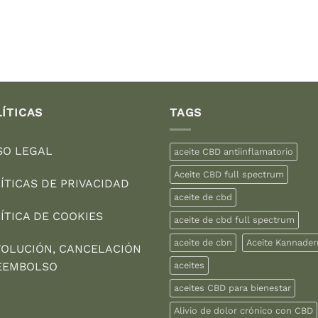
original
actual
era:
es:
7,89 €.
5,00 €.
ÍTICAS
TAGS
SO LEGAL
aceite CBD antiinflamatorio
Aceite CBD full spectrum
ÍTICAS DE PRIVACIDAD
aceite de cbd
ÍTICA DE COOKIES
aceite de cbd full spectrum
aceite de cbn
Aceite Kannade
OLUCIÓN, CANCELACIÓN
EEMBOLSO
aceites
aceites CBD para bienestar
Alivio de dolor crónico con CBD