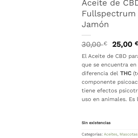
Aceite de CBD
Fullspectrum
Jamón
El
30,00
€
25,00
precio
El Aceite de CBD par
origina
que se encuentra en 
era:
30,00 
diferencia del
THC
(t
componente psicoact
tiene efectos psicot
uso en animales. Es l
Sin existencias
Categorías:
Aceites
,
Mascotas