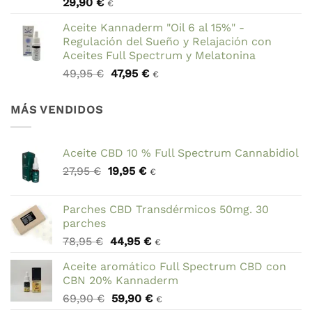
29,90
€
69,90 €.
59,90 €.
€
Aceite Kannaderm "Oil 6 al 15%" -
Regulación del Sueño y Relajación con
Aceites Full Spectrum y Melatonina
El
El
49,95
€
47,95
€
€
precio
precio
original
actual
MÁS VENDIDOS
era:
es:
49,95 €.
47,95 €.
Aceite CBD 10 % Full Spectrum Cannabidiol
El
El
27,95
€
19,95
€
€
precio
precio
original
actual
Parches CBD Transdérmicos 50mg. 30
era:
es:
parches
27,95 €.
19,95 €.
El
El
78,95
€
44,95
€
€
precio
precio
Aceite aromático Full Spectrum CBD con
original
actual
CBN 20% Kannaderm
era:
es:
El
El
69,90
€
59,90
€
78,95 €.
44,95 €.
€