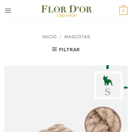
Saltar
al
0
contenido
INICIO
/
MASCOTAS
FILTRAR