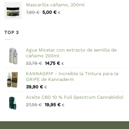
precio
precio
Mascarilla cáñamo, 200ml
original
actual
El
El
7,89
€
5,00
era:
€
es:
€
precio
precio
69,90 €.
59,90 €.
original
actual
era:
es:
TOP 3
7,89 €.
5,00 €.
Agua Micelar con extracto de semilla de
cáñamo 200ml
El
El
22,78
€
14,75
€
€
precio
precio
KANNAGRIP - Increíble la Tintura para la
original
actual
GRIPE de Kannaderm
era:
es:
39,90
€
22,78 €.
14,75 €.
€
Aceite CBD 10 % Full Spectrum Cannabidiol
El
El
27,95
€
19,95
€
€
precio
precio
original
actual
era:
es:
27,95 €.
19,95 €.