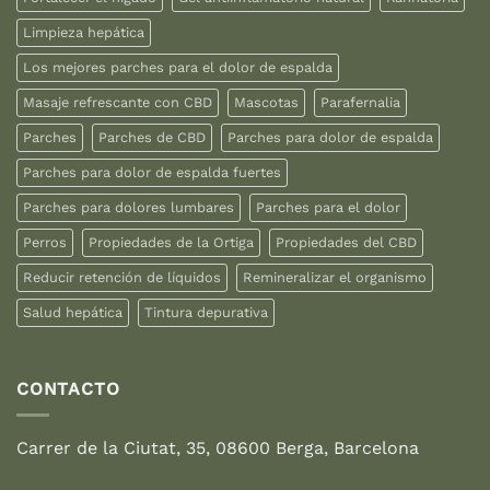
Limpieza hepática
Los mejores parches para el dolor de espalda
Masaje refrescante con CBD
Mascotas
Parafernalia
Parches
Parches de CBD
Parches para dolor de espalda
Parches para dolor de espalda fuertes
Parches para dolores lumbares
Parches para el dolor
Perros
Propiedades de la Ortiga
Propiedades del CBD
Reducir retención de líquidos
Remineralizar el organismo
Salud hepática
Tintura depurativa
CONTACTO
Carrer de la Ciutat, 35, 08600 Berga, Barcelona