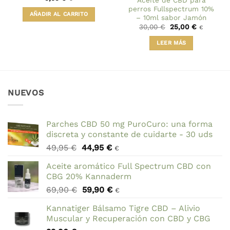
perros Fullspectrum 10%
AÑADIR AL CARRITO
– 10ml sabor Jamón
El
El
30,00
€
25,00
€
€
precio
precio
original
actual
LEER MÁS
era:
es:
30,00 €.
25,00 €.
NUEVOS
Parches CBD 50 mg PuroCuro: una forma
discreta y constante de cuidarte - 30 uds
El
El
49,95
€
44,95
€
€
precio
precio
Aceite aromático Full Spectrum CBD con
original
actual
CBG 20% Kannaderm
era:
es:
El
El
69,90
€
59,90
€
49,95 €.
44,95 €.
€
precio
precio
Kannatiger Bálsamo Tigre CBD – Alivio
original
actual
Muscular y Recuperación con CBD y CBG
era:
es: