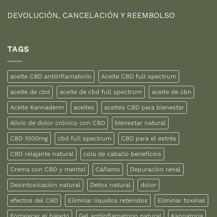
DEVOLUCIÓN, CANCELACIÓN Y REEMBOLSO
TAGS
aceite CBD antiinflamatorio
Aceite CBD full spectrum
aceite de cbd
aceite de cbd full spectrum
aceite de cbn
Aceite Kannaderm
aceites
aceites CBD para bienestar
Alivio de dolor crónico con CBD
bienestar natural
CBD 1000mg
cbd full spectrum
CBD para el estrés
CBD relajante natural
cola de caballo beneficios
Crema con CBD y mentol
Cáñamo
Depuración renal
Desintoxicación natural
Detox natural
dolor
efectos del CBD
Eliminar líquidos retenidos
Eliminar toxinas
Fortalecer el hígado
Gel antiinflamatorio natural
Kannatoria