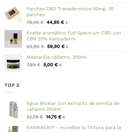
original
actual
Parches CBD Transdérmicos 50mg. 30
era:
es:
parches
27,95 €.
19,95 €.
El
El
78,95
€
44,95
€
€
precio
precio
Aceite aromático Full Spectrum CBD con
original
actual
CBN 20% Kannaderm
era:
es:
El
El
69,90
€
59,90
€
78,95 €.
44,95 €.
€
precio
precio
Mascarilla cáñamo, 200ml
original
actual
El
El
7,89
€
5,00
era:
€
es:
€
precio
precio
69,90 €.
59,90 €.
original
actual
era:
es:
TOP 3
7,89 €.
5,00 €.
Agua Micelar con extracto de semilla de
cáñamo 200ml
El
El
22,78
€
14,75
€
€
precio
precio
KANNAGRIP - Increíble la Tintura para la
original
actual