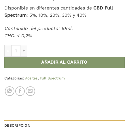
original
actual
era:
es:
Disponible en diferentes cantidades de
CBD Full
17,95 €.
12,95 €.
Spectrum
: 5%, 10%, 20%, 30% y 40%.
Contenido del producto: 10ml.
THC: < 0,2%
Aceite CBD 5 % Full Spectrum Cannabidiol cantidad
AÑADIR AL CARRITO
Categorías:
Aceites
,
Full Spectrum
DESCRIPCIÓN