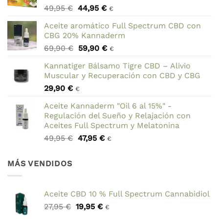
El
El
49,95
€
44,95
€
€
precio
precio
Aceite aromático Full Spectrum CBD con
original
actual
CBG 20% Kannaderm
era:
es:
El
El
69,90
€
59,90
€
49,95 €.
44,95 €.
€
precio
precio
Kannatiger Bálsamo Tigre CBD – Alivio
original
actual
Muscular y Recuperación con CBD y CBG
era:
es:
29,90
€
69,90 €.
59,90 €.
€
Aceite Kannaderm "Oil 6 al 15%" -
Regulación del Sueño y Relajación con
Aceites Full Spectrum y Melatonina
El
El
49,95
€
47,95
€
€
precio
precio
original
actual
MÁS VENDIDOS
era:
es:
49,95 €.
47,95 €.
Aceite CBD 10 % Full Spectrum Cannabidiol
El
El
27,95
€
19,95
€
€
precio
precio