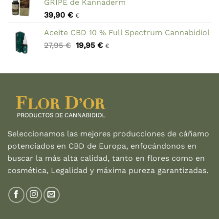
GRIPE de Kannaderm
era:
es:
39,90
€
22,78 €.
14,75 €.
€
Aceite CBD 10 % Full Spectrum Cannabidiol
El
El
27,95
€
19,95
€
€
precio
precio
original
actual
era:
es:
27,95 €.
19,95 €.
Seleccionamos las mejores producciones de cáñamo
potenciados en CBD de Europa, enfocándonos en
buscar la más alta calidad, tanto en flores como en
cosmética, Legalidad y máxima pureza garantizadas.