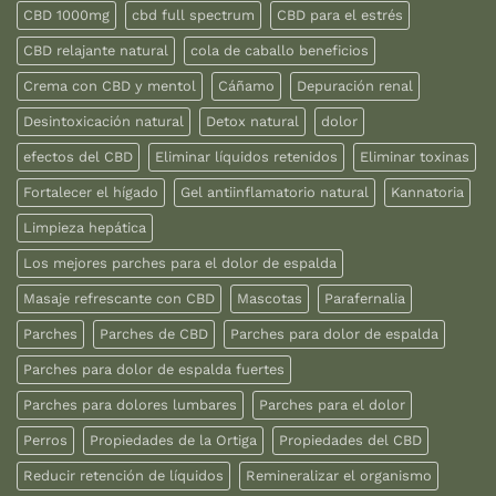
CBD 1000mg
cbd full spectrum
CBD para el estrés
CBD relajante natural
cola de caballo beneficios
Crema con CBD y mentol
Cáñamo
Depuración renal
Desintoxicación natural
Detox natural
dolor
efectos del CBD
Eliminar líquidos retenidos
Eliminar toxinas
Fortalecer el hígado
Gel antiinflamatorio natural
Kannatoria
Limpieza hepática
Los mejores parches para el dolor de espalda
Masaje refrescante con CBD
Mascotas
Parafernalia
Parches
Parches de CBD
Parches para dolor de espalda
Parches para dolor de espalda fuertes
Parches para dolores lumbares
Parches para el dolor
Perros
Propiedades de la Ortiga
Propiedades del CBD
Reducir retención de líquidos
Remineralizar el organismo