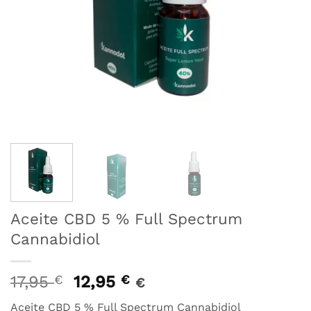
Aceite CBD 5 % Full Spectrum
Cannabidiol
El
El
17,95
€
12,95
€
€
precio
precio
Aceite CBD 5 % Full Spectrum Cannabidiol