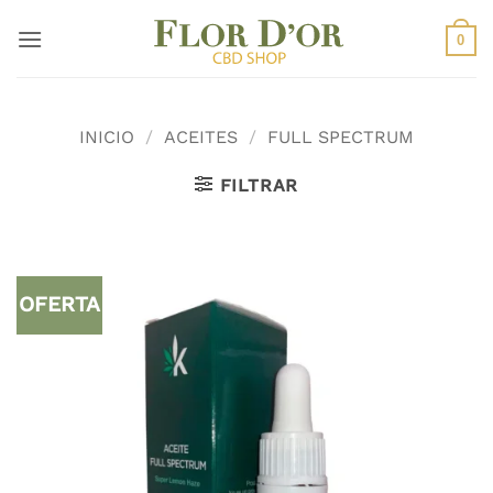
Saltar
al
0
contenido
INICIO
/
ACEITES
/
FULL SPECTRUM
FILTRAR
OFERTA