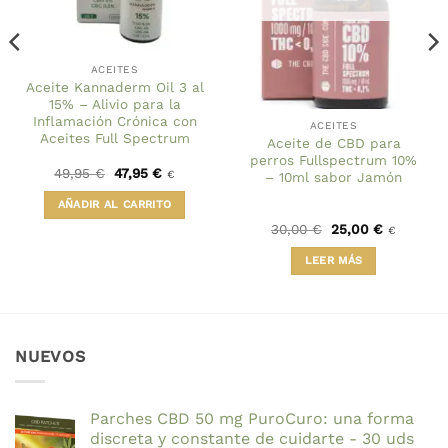
ACEITES
Aceite Kannaderm Oil 3 al
15% – Alivio para la
Inflamación Crónica con
ACEITES
Aceites Full Spectrum
Aceite de CBD para
perros Fullspectrum 10%
El
El
49,95
€
47,95
€
€
– 10ml sabor Jamón
precio
precio
original
actual
AÑADIR AL CARRITO
era:
es:
49,95 €.
47,95 €.
El
El
30,00
€
25,00
€
€
precio
precio
original
actual
LEER MÁS
era:
es:
30,00 €.
25,00 €.
NUEVOS
Parches CBD 50 mg PuroCuro: una forma
discreta y constante de cuidarte - 30 uds