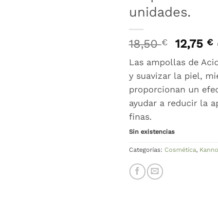
unidades.
El
E
18,50
€
12,75
€
precio
Las ampollas de Acid
original
y suavizar la piel, 
era:
18,50 €
1
proporcionan un efec
ayudar a reducir la a
finas.
Sin existencias
Categorías:
Cosmética
,
Kanno