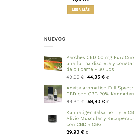
€
€
precio
precio
original
actual
R MÁS
LEER MÁS
era:
es:
10,00 €.
9,96 €.
NUEVOS
Parches CBD 50 mg PuroCur
una forma discreta y consta
de cuidarte - 30 uds
El
El
49,95
€
44,95
€
€
precio
precio
Aceite aromático Full Spect
original
actual
CBD con CBG 20% Kannade
era:
es:
El
El
69,90
€
59,90
€
49,95 €.
44,95 €.
€
precio
precio
Kannatiger Bálsamo Tigre C
original
actual
Alivio Muscular y Recuperac
era:
es:
con CBD y CBG
69,90 €.
59,90 €.
29,90
€
€