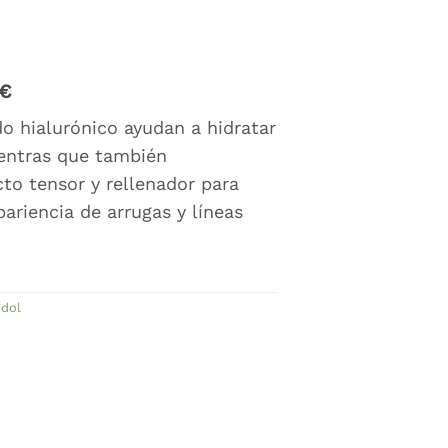
l
€
precio
o hialurónico ayudan a hidratar
actual
mientras que también
es:
.
2,75 €.
to tensor y rellenador para
pariencia de arrugas y líneas
dol