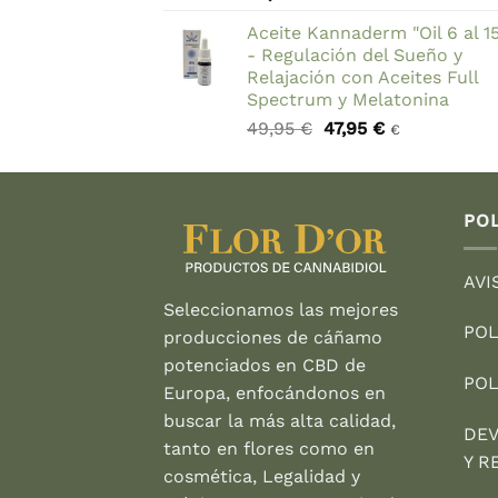
Aceite Kannaderm "Oil 6 al 1
- Regulación del Sueño y
Relajación con Aceites Full
Spectrum y Melatonina
El
El
49,95
€
47,95
€
€
precio
precio
original
actual
era:
es:
49,95 €.
47,95 €.
POL
AVI
Seleccionamos las mejores
POL
producciones de cáñamo
potenciados en CBD de
POL
Europa, enfocándonos en
buscar la más alta calidad,
DEV
tanto en flores como en
Y R
cosmética, Legalidad y