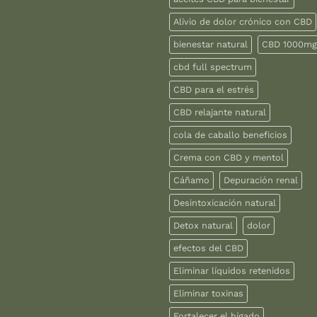
Alivio de dolor crónico con CBD
bienestar natural
CBD 1000mg
cbd full spectrum
CBD para el estrés
CBD relajante natural
cola de caballo beneficios
Crema con CBD y mentol
Cáñamo
Depuración renal
Desintoxicación natural
Detox natural
dolor
efectos del CBD
Eliminar líquidos retenidos
Eliminar toxinas
Fortalecer el hígado