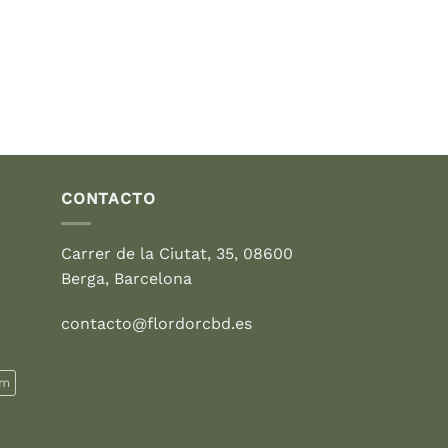
original
actual
era:
es:
27,95 €.
19,95 €.
CONTACTO
Carrer de la Ciutat, 35, 08600
Berga, Barcelona
contacto@flordorcbd.es
rm