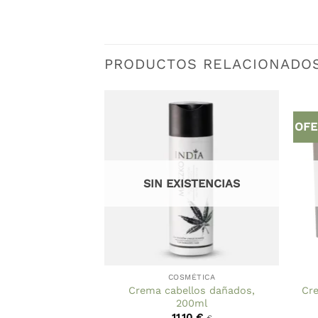
PRODUCTOS RELACIONADO
OFE
STENCIAS
SIN EXISTENCIAS
MÉTICA
COSMÉTICA
Crema cabellos dañados,
Cre
áñamo, 400ml.
200ml
El
El
9,96
€
11,10
€