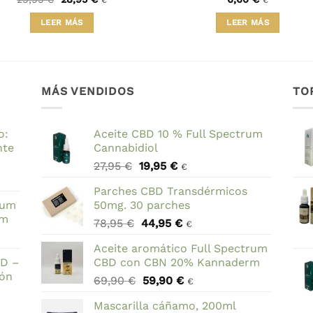
€
€
precio
precio
original
actual
LEER MÁS
LEER MÁS
era:
es:
29,95 €.
28,95 €.
MÁS VENDIDOS
TO
o:
Aceite CBD 10 % Full Spectrum
nte
Cannabidiol
El
El
27,95
€
19,95
€
€
precio
precio
Parches CBD Transdérmicos
original
actual
rum
50mg. 30 parches
era:
es:
rm
El
El
78,95
€
44,95
€
27,95 €.
19,95 €.
€
precio
precio
Aceite aromático Full Spectrum
original
actual
BD –
CBD con CBN 20% Kannaderm
era:
es:
ión
El
El
69,90
€
59,90
€
78,95 €.
44,95 €.
€
precio
precio
Mascarilla cáñamo, 200ml
original
actual