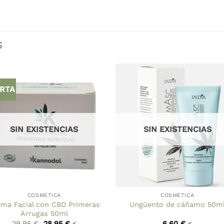
S
RTA
SIN EXISTENCIAS
SIN EXISTENCIAS
COSMÉTICA
COSMÉTICA
ma Facial con CBD Primeras
Ungüento de cáñamo 50m
Arrugas 50ml
El
El
29,95
€
28,95
€
6,60
€