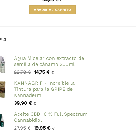
€
AÑADIR AL CARRITO
P 3
Agua Micelar con extracto de
semilla de cáñamo 200ml
El
El
22,78
€
14,75
€
€
precio
precio
KANNAGRIP - Increíble la
original
actual
Tintura para la GRIPE de
era:
es:
Kannaderm
22,78 €.
14,75 €.
39,90
€
€
Aceite CBD 10 % Full Spectrum
Cannabidiol
El
El
27,95
€
19,95
€
€
precio
precio