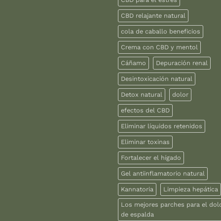
CBD relajante natural
cola de caballo beneficios
Crema con CBD y mentol
Cáñamo
Depuración renal
Desintoxicación natural
Detox natural
dolor
efectos del CBD
Eliminar líquidos retenidos
Eliminar toxinas
Fortalecer el hígado
Gel antiinflamatorio natural
Kannatoria
Limpieza hepática
Los mejores parches para el dol
de espalda