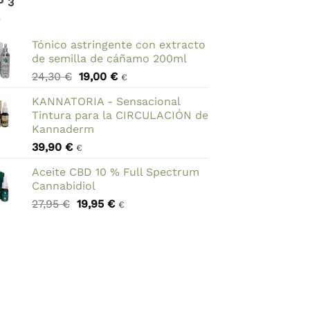
P 3
Tónico astringente con extracto
de semilla de cáñamo 200ml
El
El
24,30
€
19,00
€
€
precio
precio
KANNATORIA - Sensacional
original
actual
Tintura para la CIRCULACIÓN de
era:
es:
Kannaderm
24,30 €.
19,00 €.
39,90
€
€
Aceite CBD 10 % Full Spectrum
Cannabidiol
El
El
27,95
€
19,95
€
€
precio
precio
original
actual
era:
es:
27,95 €.
19,95 €.