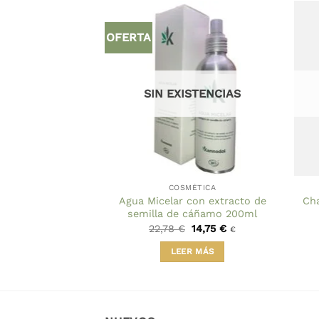
OFERTA
STENCIAS
SIN EXISTENCIAS
MÉTICA
COSMÉTICA
Agua Micelar con extracto de
Ch
 Acné 2000mg
semilla de cáñamo 200ml
El
El
50
€
22,78
€
14,75
€
€
€
precio
precio
original
actual
R MÁS
LEER MÁS
era:
es:
22,78 €.
14,75 €.