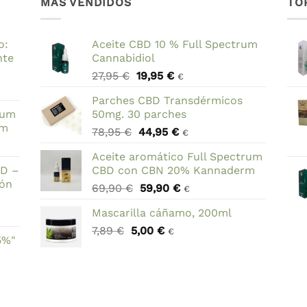
MÁS VENDIDOS
TO
o:
Aceite CBD 10 % Full Spectrum
nte
Cannabidiol
El
El
27,95
€
19,95
€
€
precio
precio
Parches CBD Transdérmicos
original
actual
rum
50mg. 30 parches
era:
es:
rm
El
El
78,95
€
44,95
€
27,95 €.
19,95 €.
€
precio
precio
Aceite aromático Full Spectrum
original
actual
BD –
CBD con CBN 20% Kannaderm
era:
es:
ión
El
El
69,90
€
59,90
€
78,95 €.
44,95 €.
€
precio
precio
Mascarilla cáñamo, 200ml
original
actual
El
El
7,89
€
5,00
era:
€
es:
€
5%"
precio
precio
69,90 €.
59,90 €.
original
actual
era:
es:
7,89 €.
5,00 €.