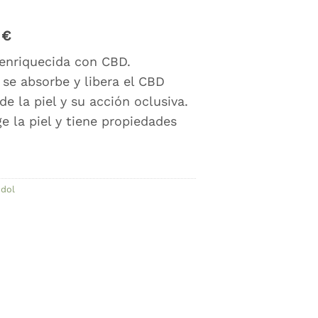
El
€
precio
 enriquecida con CBD.
actual
 se absorbe y libera el CBD
es:
23,00 €.
e la piel y su acción oclusiva.
e la piel y tiene propiedades
dol