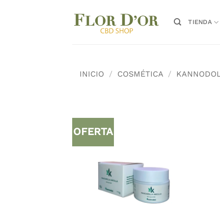
Saltar
al
TIENDA
contenido
INICIO
/
COSMÉTICA
/
KANNODO
OFERTA