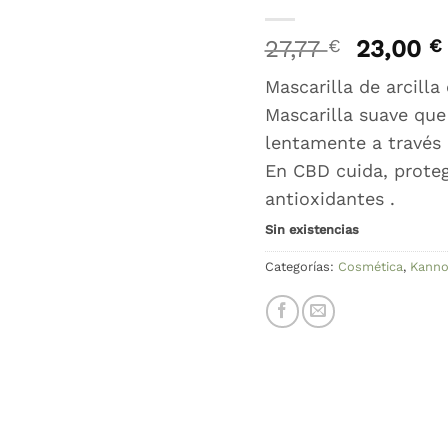
El
27,77
€
23,00
€
precio
Mascarilla de arcilla
original
Mascarilla suave que
era:
27,77 €.
lentamente a través d
En CBD cuida, proteg
antioxidantes .
Sin existencias
Categorías:
Cosmética
,
Kanno