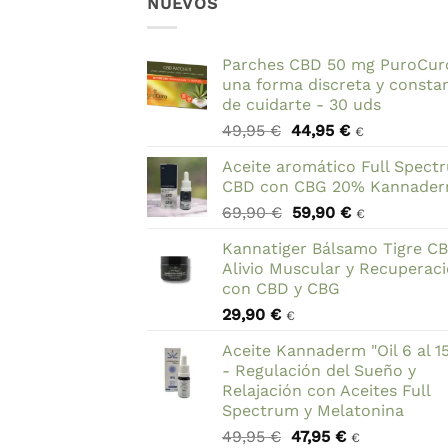
NUEVOS
Parches CBD 50 mg PuroCur
una forma discreta y consta
de cuidarte - 30 uds
El
El
49,95
€
44,95
€
€
precio
precio
Aceite aromático Full Spect
original
actual
CBD con CBG 20% Kannade
era:
es:
El
El
69,90
€
59,90
€
49,95 €.
44,95 €.
€
precio
precio
Kannatiger Bálsamo Tigre C
original
actual
Alivio Muscular y Recuperac
era:
es:
con CBD y CBG
69,90 €.
59,90 €.
29,90
€
€
Aceite Kannaderm "Oil 6 al 1
- Regulación del Sueño y
Relajación con Aceites Full
Spectrum y Melatonina
El
El
49,95
€
47,95
€
€