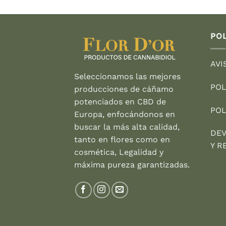
precio
precio
original
actual
era:
es:
49,95 €.
47,95 €.
POL
AVI
Seleccionamos las mejores
POL
producciones de cáñamo
potenciados en CBD de
POL
Europa, enfocándonos en
buscar la más alta calidad,
DEV
tanto en flores como en
Y R
cosmética, Legalidad y
máxima pureza garantizadas.