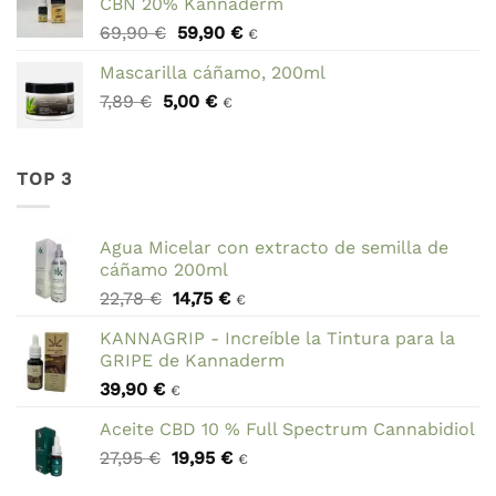
CBN 20% Kannaderm
era:
es:
El
El
69,90
€
59,90
€
78,95 €.
44,95 €.
€
precio
precio
Mascarilla cáñamo, 200ml
original
actual
El
El
7,89
€
5,00
era:
€
es:
€
precio
precio
69,90 €.
59,90 €.
original
actual
era:
es:
TOP 3
7,89 €.
5,00 €.
Agua Micelar con extracto de semilla de
cáñamo 200ml
El
El
22,78
€
14,75
€
€
precio
precio
KANNAGRIP - Increíble la Tintura para la
original
actual
GRIPE de Kannaderm
era:
es:
39,90
€
22,78 €.
14,75 €.
€
Aceite CBD 10 % Full Spectrum Cannabidiol
El
El
27,95
€
19,95
€
€
precio
precio