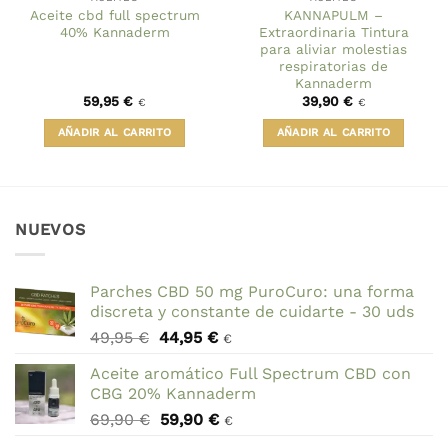
Aceite cbd full spectrum
KANNAPULM –
40% Kannaderm
Extraordinaria Tintura
para aliviar molestias
respiratorias de
Kannaderm
59,95
€
39,90
€
€
€
AÑADIR AL CARRITO
AÑADIR AL CARRITO
NUEVOS
Parches CBD 50 mg PuroCuro: una forma
discreta y constante de cuidarte - 30 uds
El
El
49,95
€
44,95
€
€
precio
precio
Aceite aromático Full Spectrum CBD con
original
actual
CBG 20% Kannaderm
era:
es:
El
El
69,90
€
59,90
€
49,95 €.
44,95 €.
€
precio
precio