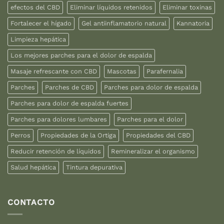
efectos del CBD
Eliminar líquidos retenidos
Eliminar toxinas
Fortalecer el hígado
Gel antiinflamatorio natural
Kannatoria
Limpieza hepática
Los mejores parches para el dolor de espalda
Masaje refrescante con CBD
Mascotas
Parafernalia
Parches
Parches de CBD
Parches para dolor de espalda
Parches para dolor de espalda fuertes
Parches para dolores lumbares
Parches para el dolor
Perros
Propiedades de la Ortiga
Propiedades del CBD
Reducir retención de líquidos
Remineralizar el organismo
Salud hepática
Tintura depurativa
CONTACTO