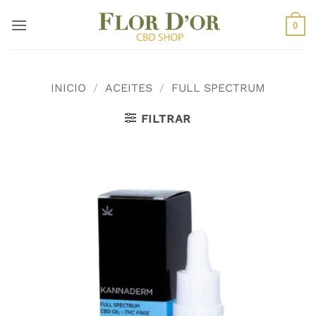
Saltar
al
0
contenido
INICIO
/
ACEITES
/
FULL SPECTRUM
FILTRAR