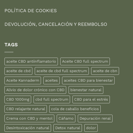
POLÍTICA DE COOKIES
DEVOLUCIÓN, CANCELACIÓN Y REEMBOLSO
TAGS
aceite CBD antiinflamatorio
Aceite CBD full spectrum
aceite de cbd
aceite de cbd full spectrum
aceite de cbn
Aceite Kannaderm
aceites
aceites CBD para bienestar
Alivio de dolor crónico con CBD
bienestar natural
CBD 1000mg
cbd full spectrum
CBD para el estrés
CBD relajante natural
cola de caballo beneficios
Crema con CBD y mentol
Cáñamo
Depuración renal
Desintoxicación natural
Detox natural
dolor