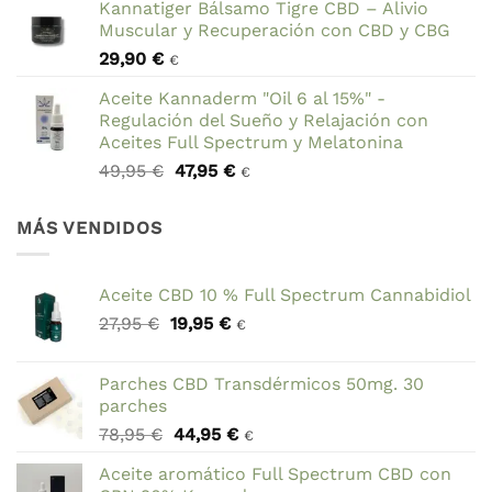
Kannatiger Bálsamo Tigre CBD – Alivio
original
actual
Muscular y Recuperación con CBD y CBG
era:
es:
29,90
€
69,90 €.
59,90 €.
€
Aceite Kannaderm "Oil 6 al 15%" -
Regulación del Sueño y Relajación con
Aceites Full Spectrum y Melatonina
El
El
49,95
€
47,95
€
€
precio
precio
original
actual
MÁS VENDIDOS
era:
es:
49,95 €.
47,95 €.
Aceite CBD 10 % Full Spectrum Cannabidiol
El
El
27,95
€
19,95
€
€
precio
precio
original
actual
Parches CBD Transdérmicos 50mg. 30
era:
es:
parches
27,95 €.
19,95 €.
El
El
78,95
€
44,95
€
€
precio
precio
Aceite aromático Full Spectrum CBD con
original
actual