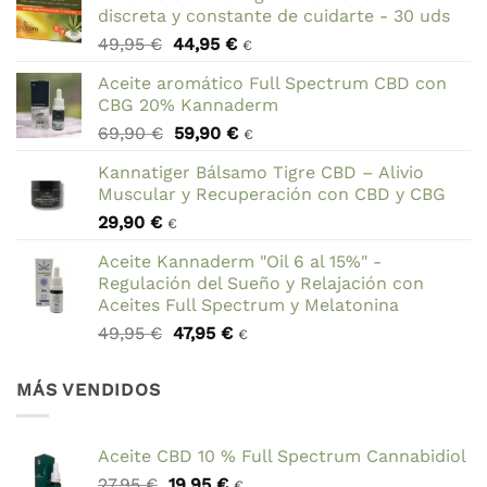
discreta y constante de cuidarte - 30 uds
El
El
49,95
€
44,95
€
€
precio
precio
Aceite aromático Full Spectrum CBD con
original
actual
CBG 20% Kannaderm
era:
es:
El
El
69,90
€
59,90
€
49,95 €.
44,95 €.
€
precio
precio
Kannatiger Bálsamo Tigre CBD – Alivio
original
actual
Muscular y Recuperación con CBD y CBG
era:
es:
29,90
€
69,90 €.
59,90 €.
€
Aceite Kannaderm "Oil 6 al 15%" -
Regulación del Sueño y Relajación con
Aceites Full Spectrum y Melatonina
El
El
49,95
€
47,95
€
€
precio
precio
original
actual
MÁS VENDIDOS
era:
es:
49,95 €.
47,95 €.
Aceite CBD 10 % Full Spectrum Cannabidiol
El
El
27,95
€
19,95
€
€