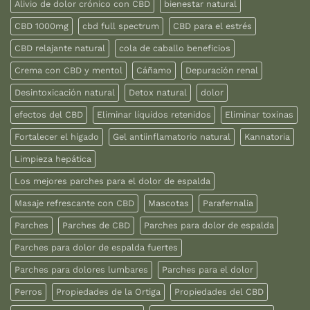
Alivio de dolor crónico con CBD
bienestar natural
CBD 1000mg
cbd full spectrum
CBD para el estrés
CBD relajante natural
cola de caballo beneficios
Crema con CBD y mentol
Cáñamo
Depuración renal
Desintoxicación natural
Detox natural
dolor
efectos del CBD
Eliminar líquidos retenidos
Eliminar toxinas
Fortalecer el hígado
Gel antiinflamatorio natural
Kannatoria
Limpieza hepática
Los mejores parches para el dolor de espalda
Masaje refrescante con CBD
Mascotas
Parafernalia
Parches
Parches de CBD
Parches para dolor de espalda
Parches para dolor de espalda fuertes
Parches para dolores lumbares
Parches para el dolor
Perros
Propiedades de la Ortiga
Propiedades del CBD