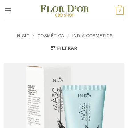
Saltar
al
0
contenido
INICIO
/
COSMÉTICA
/
INDIA COSMETICS
FILTRAR