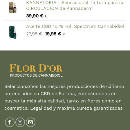
KANNATORIA - Sensacional Tintura para la
original
actual
CIRCULACIÓN de Kannaderm
era:
es:
39,90
€
24,30 €.
19,00 €.
€
Aceite CBD 10 % Full Spectrum Cannabidiol
El
El
27,95
€
19,95
€
€
precio
precio
original
actual
era:
es:
27,95 €.
19,95 €.
Seleccionamos las mejores producciones de cáñamo
potenciados en CBD de Europa, enfocándonos en
buscar la más alta calidad, tanto en flores como en
cosmética, Legalidad y máxima pureza garantizadas.