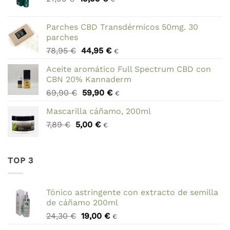
precio
precio
original
actual
Parches CBD Transdérmicos 50mg. 30
era:
es:
parches
27,95 €.
19,95 €.
El
El
78,95
€
44,95
€
€
precio
precio
Aceite aromático Full Spectrum CBD con
original
actual
CBN 20% Kannaderm
era:
es:
El
El
69,90
€
59,90
€
78,95 €.
44,95 €.
€
precio
precio
Mascarilla cáñamo, 200ml
original
actual
El
El
7,89
€
5,00
era:
€
es:
€
precio
precio
69,90 €.
59,90 €.
original
actual
era:
es:
TOP 3
7,89 €.
5,00 €.
Tónico astringente con extracto de semilla
de cáñamo 200ml
El
El
24,30
€
19,00
€
€
precio
precio