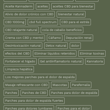
Aceite Kannaderm
aceites
aceites CBD para bienestar
Alivio de dolor crónico con CBD
bienestar natural
CBD 1000mg
cbd full spectrum
CBD para el estrés
CBD relajante natural
cola de caballo beneficios
Crema con CBD y mentol
Cáñamo
Depuración renal
Desintoxicación natural
Detox natural
dolor
efectos del CBD
Eliminar líquidos retenidos
Eliminar toxinas
Fortalecer el hígado
Gel antiinflamatorio natural
Kannatoria
Limpieza hepática
Los mejores parches para el dolor de espalda
Masaje refrescante con CBD
Mascotas
Parafernalia
Parches
Parches de CBD
Parches para dolor de espalda
Parches para dolor de espalda fuertes
Parches para dolores lumbares
Parches para el dolor