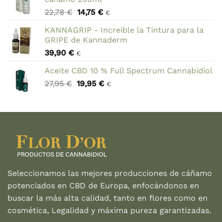
El
El
22,78
€
14,75
€
€
precio
precio
KANNAGRIP - Increíble la Tintura para la
original
actual
GRIPE de Kannaderm
era:
es:
39,90
€
22,78 €.
14,75 €.
€
Aceite CBD 10 % Full Spectrum Cannabidiol
El
El
27,95
€
19,95
€
€
precio
precio
original
actual
era:
es:
27,95 €.
19,95 €.
Seleccionamos las mejores producciones de cáñamo
potenciados en CBD de Europa, enfocándonos en
buscar la más alta calidad, tanto en flores como en
cosmética, Legalidad y máxima pureza garantizadas.