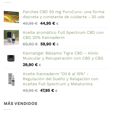
Parches CBD 50 mg PuroCuro: una forma
discreta y constante de cuidarte - 30 uds
El
El
49,95
€
44,95
€
€
precio
precio
Aceite aromático Full Spectrum CBD con
original
actual
CBG 20% Kannaderm
era:
es:
El
El
69,90
€
59,90
€
49,95 €.
44,95 €.
€
precio
precio
Kannatiger Bálsamo Tigre CBD – Alivio
original
actual
Muscular y Recuperación con CBD y CBG
era:
es:
29,90
€
69,90 €.
59,90 €.
€
Aceite Kannaderm "Oil 6 al 15%" -
Regulación del Sueño y Relajación con
Aceites Full Spectrum y Melatonina
El
El
49,95
€
47,95
€
€
precio
precio
original
actual
MÁS VENDIDOS
era:
es:
49,95 €.
47,95 €.