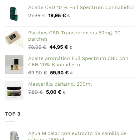
Aceite CBD 10 % Full Spectrum Cannabidiol
El
El
27,95
€
19,95
€
€
precio
precio
original
actual
Parches CBD Transdérmicos 50mg. 30
era:
es:
parches
27,95 €.
19,95 €.
El
El
78,95
€
44,95
€
€
precio
precio
Aceite aromático Full Spectrum CBD con
original
actual
CBN 20% Kannaderm
era:
es:
El
El
69,90
€
59,90
€
78,95 €.
44,95 €.
€
precio
precio
Mascarilla cáñamo, 200ml
original
actual
El
El
7,89
€
5,00
era:
€
es:
€
precio
precio
69,90 €.
59,90 €.
original
actual
era:
es:
TOP 3
7,89 €.
5,00 €.
Agua Micelar con extracto de semilla de
cáñamo 200ml