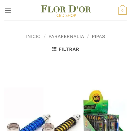
Saltar
al
0
contenido
INICIO
/
PARAFERNALIA
/
PIPAS
FILTRAR